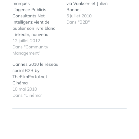
marques
via Vanksen et Julien
L’agence Publicis
Bonnel.
Consultants Net
5 juillet 2010
Intelligenz vient de
Dans "B2B"
publier son livre blanc
LinkedIn, nouveau
territoire de
12 juillet 2012
communication, à
Dans "Community
l'attention des
Management"
entreprises souhaitant
Cannes 2010 le réseau
développer leur marque
social B2B by
sur ce réseau et
TheFilmPortal.net
désireuses de soigner
Cinéma
leur e-reputation. Livre
10 mai 2010
blanc LinkedIn, nouveau
Dans "Cinéma"
territoire de
communication View
ÉTIQUETTES :
B2B
,
more documents from
COMMUNAUTÉ
,
Publicis Consultants
E-RÉPUTATION
,
Net Intelligenz Qui a…
SOCIAL
Navigation