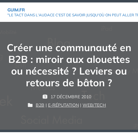
Aller
GUIM.FR
au
"LE TACT DANS L'AUDACE C'EST DE SAVOIR JUSQU'OÙ ON PEUT ALLER T
contenu
Créer une communauté en
B2B : miroir aux alouettes
ou nécessité ? Leviers ou
retours de bâton ?
P
17 DÉCEMBRE 2010
P
G
A
B2B
|
E-RÉPUTATION
|
WEB/TECH
U
P
U
R
B
U
I
L
B
M
:
I
L
É
I