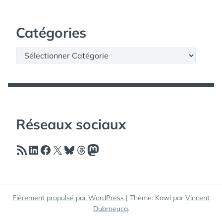
Catégories
Catégories
Réseaux sociaux
Flux RSS
LinkedIn
Facebook
X
Bluesky
Threads
Mastodon
Fièrement propulsé par WordPress
|
Thème: Kawi par
Vincent
Dubroeucq
.