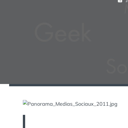
1
P
U
B
L
I
É
L
E
: