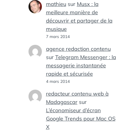
mathieu
sur
Musx : la
meilleure manière de
découvrir et partager de la
musique
7 mars 2014
agence redaction contenu
sur
Telegram Messenger : la
messagerie instantanée
rapide et sécurisée
4 mars 2014
redacteur contenu web à
Madagascar
sur
L’économiseur d’écran
Google Trends pour Mac OS
X