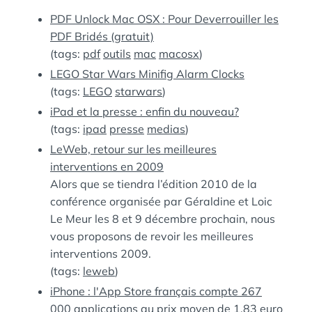
:
S
PDF Unlock Mac OSX : Pour Deverrouiller les
PDF Bridés (gratuit)
(tags:
pdf
outils
mac
macosx
)
LEGO Star Wars Minifig Alarm Clocks
(tags:
LEGO
starwars
)
iPad et la presse : enfin du nouveau?
(tags:
ipad
presse
medias
)
LeWeb, retour sur les meilleures
interventions en 2009
Alors que se tiendra l’édition 2010 de la
conférence organisée par Géraldine et Loic
Le Meur les 8 et 9 décembre prochain, nous
vous proposons de revoir les meilleures
interventions 2009.
(tags:
leweb
)
iPhone : l'App Store français compte 267
000 applications au prix moyen de 1,83 euro