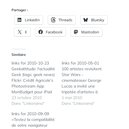
Partager :
LinkedIn
Threads
Bluesky
X
Facebook
Mastodon
Similaire
links for 2010-10-23
links for 2010-05-01
Geekattitude: l'actualité
100 artistes revisitent
Geek (tags: geek news)
Star Wars -
Flickr: Crédit Agricole's
cinemateaser George
Photostream App
Lucas a invité une
MonBudget pour iPad
tripotée d’artistes à
et Android (tags: iphone
23 octobre 2010
explorer son univers
1 mai 2010
ipad apps android) Le
Dans "Linkorama"
dans des œuvres de
Dans "Linkorama"
Guide du Marketing des
leur cru. (tags:
links for 2010-09-09
Applications iPhone |
starwars) Blü - Olivier
=Testez la compatibilité
Application iPhone
Cambournac:
de votre navigateur
(tags: iphone marketing
Pearltrees ou comment