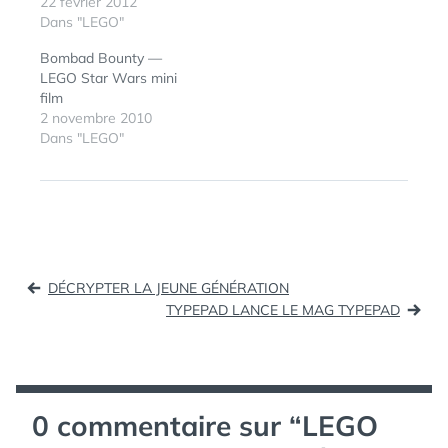
Star Wars. On adore !
22 février 2012
Via Stratégies
Dans "LEGO"
Bombad Bounty —
LEGO Star Wars mini
film
2 novembre 2010
Dans "LEGO"
ÉTIQUETTES :
ENCYCLOPÉDIE
,
LEGO
,
LIVRE
,
STAR WARS
Navigation
DÉCRYPTER LA JEUNE GÉNÉRATION
de
TYPEPAD LANCE LE MAG TYPEPAD
l’article
0 commentaire sur “
LEGO