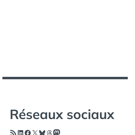
Réseaux sociaux
Flux RSS
LinkedIn
Facebook
X
Bluesky
Threads
Mastodon