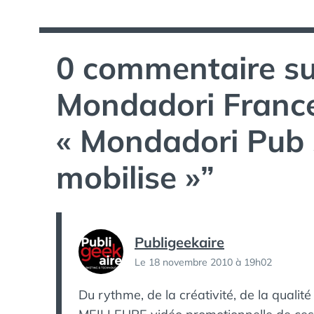
l’article
0 commentaire su
Mondadori France 
« Mondadori Pub 
mobilise »
”
Publigeekaire
Le 18 novembre 2010 à 19h02
Du rythme, de la créativité, de la qualit