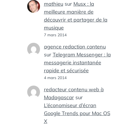
mathieu
sur
Musx : la
meilleure manière de
découvrir et partager de la
musique
7 mars 2014
agence redaction contenu
sur
Telegram Messenger : la
messagerie instantanée
rapide et sécurisée
4 mars 2014
redacteur contenu web à
Madagascar
sur
L’économiseur d’écran
Google Trends pour Mac OS
X