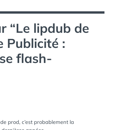
r “
Le lipdub de
Publicité :
se flash-
é de prod, c’est probablement la