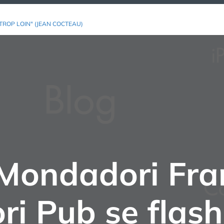
TROP LOIN" (JEAN COCTEAU)
Mondadori Fran
i Pub se flash