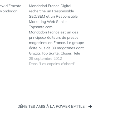
iew d’Ernesto
Mondadori France Digital
 Mondadori
recherche un Responsable
SEO/SEM et un Responsable
Marketing Web Senior
Topsante.com
Mondadori France est un des
principaux éditeurs de presse
magazines en France. Le groupe
édite plus de 30 magazines dont
Grazia, Top Santé, Closer, Télé
Poche, Télé Star, Auto-journal,
29 septembre 2012
Auto Plus, Sciences et Vie, Pleine
Dans "Les copains d'abord"
Vie, Biba, Modes&Travaux, etc…
Au sein du groupe, Mondadori
ÉTIQUETTES :
LIPDUB
France Digital est l'entité en
MONDADORI
charge…
PUBLICITÉ
DÉFIE TES AMIS À LA POWER BATTLE !