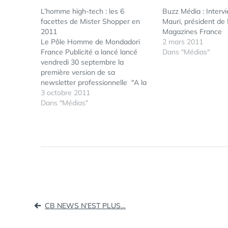
L’homme high-tech : les 6
Buzz Média : Interv
facettes de Mister Shopper en
Mauri, président de
2011
Magazines France
Le Pôle Homme de Mondadori
2 mars 2011
France Publicité a lancé lancé
Dans "Médias"
vendredi 30 septembre la
première version de sa
newsletter professionnelle "A la
rencontre de l’homme", outil
3 octobre 2011
d’information pour présenter et
Dans "Médias"
expliciter toutes les investigations
et études initiées depuis 2007
sous le label Mister H. Un rendez-
vous régulier pour parler à…
Navigation
CB NEWS N’EST PLUS…
de