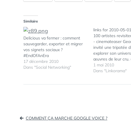
Similaire
links for 2010-05-0
100 artistes revisit
Delicious va fermer : comment
- cinemateaser Geo
sauvegarder, exporter et migrer
invité une tripotée d
vos signets sociaux ?
explorer son univer
#EndOfAnEra
œuvres de leur cru. 
17 décembre 2010
starwars) Blü - Olivi
1 mai 2010
Dans "Social Networking"
Cambournac: Pearlt
Dans "Linkorama"
comment organiser 
Donc Pearltrees vou
organiser, partager
et découvrir des lie
Navigation
COMMENT ÇA MARCHE GOOGLE VOICE ?
de