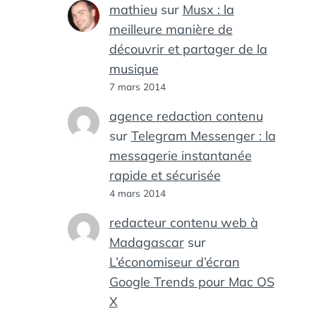
mathieu
sur
Musx : la
meilleure manière de
découvrir et partager de la
musique
7 mars 2014
agence redaction contenu
sur
Telegram Messenger : la
messagerie instantanée
rapide et sécurisée
4 mars 2014
redacteur contenu web à
Madagascar
sur
L’économiseur d’écran
Google Trends pour Mac OS
X