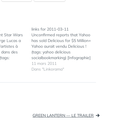
1
links for 2011-03-11
ent Star Wars
Unconfirmed reports that Yahoo
rge Lucas a
has sold Delicious for $5 Million+
’artistes à
Yahoo aurait vendu Delicious !
s dans des
(tags: yahoo delicious
(tags:
socialbookmarking) [Infographie]
er
Médias sociaux : calculer le ROI
11 mars 2011
rees ou
(tags: infographie socialmedia roi)
Dans "Linkorama"
ses passions
Mediapart lance Frenchleaks,
ÉTIQUETTES :
CONTACT
,
s aide à
inspiré de Wikileaks Exclusive:
EXPORT
,
 avec vos amis
French Facebook Marketing
FACEBOOK
,
ns…
Report - Socialbakers (tags:
GMAIL
,
facebook) Foursquare 3.0, quoi de
YAHOO
neuf…
GREEN LANTERN — LE TRAILER