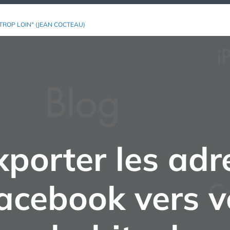
TROP LOIN" (JEAN COCTEAU)
orter les adr
acebook vers v