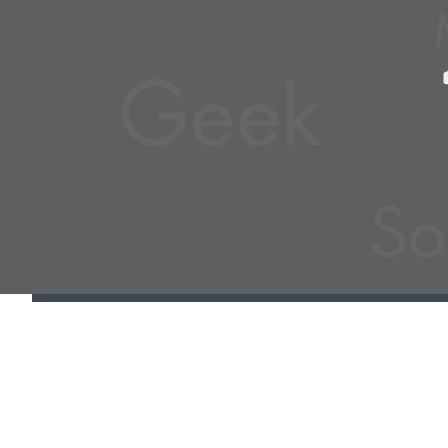
L
I
É
L
E
: