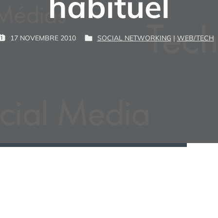
habituel
P
17 NOVEMBRE 2010
SOCIAL NETWORKING
|
WEB/TECH
P
P
G
A
U
U
U
R
B
B
I
L
M
:
I
É
D
A
N
S