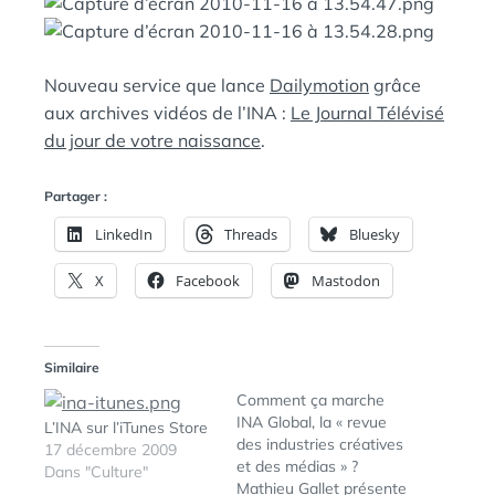
A
:
N
S
Nouveau service que lance
Dailymotion
grâce
aux archives vidéos de l’INA :
Le Journal Télévisé
du jour de votre naissance
.
Partager :
LinkedIn
Threads
Bluesky
X
Facebook
Mastodon
Similaire
Comment ça marche
INA Global, la « revue
L’INA sur l’iTunes Store
des industries créatives
17 décembre 2009
et des médias » ?
Dans "Culture"
Mathieu Gallet présente