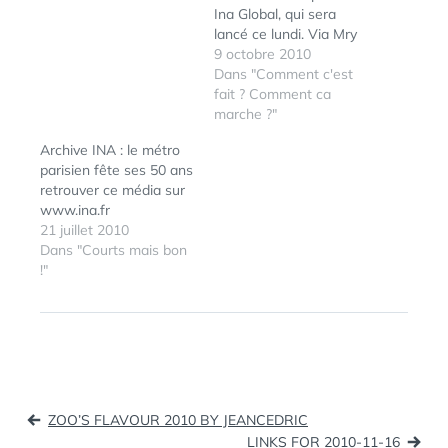
Ina Global, qui sera
lancé ce lundi. Via Mry
9 octobre 2010
Dans "Comment c'est
fait ? Comment ca
marche ?"
Archive INA : le métro
parisien fête ses 50 ans
retrouver ce média sur
www.ina.fr
21 juillet 2010
Dans "Courts mais bon
!"
ÉTIQUETTES :
ARCHIVE
,
DAILYMOTION.COM
,
INA
,
JOURNAL
,
JT
,
JTN
,
NAISSANCE
,
TÉLÉVISÉ
,
VIDEO
Navigation
ZOO’S FLAVOUR 2010 BY JEANCEDRIC
de
LINKS FOR 2010-11-16