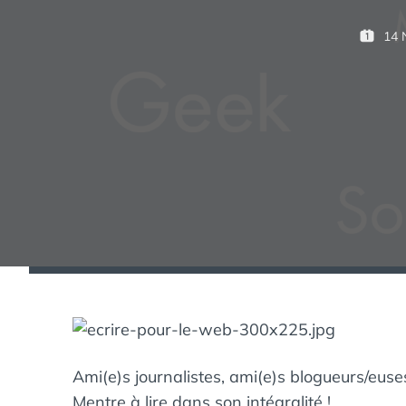
14
P
U
B
L
I
É
L
E
:
Ami(e)s journalistes, ami(e)s blogueurs/euses
Mentre
à lire dans son intégralité !