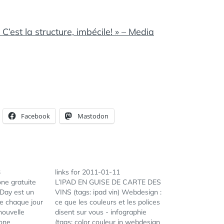
 C’est la structure, imbécile! » – Media
Facebook
Mastodon
3
links for 2011-01-11
one gratuite
L’IPAD EN GUISE DE CARTE DES
 Day est un
VINS (tags: ipad vin) Webdesign :
se chaque jour
ce que les couleurs et les polices
ÉTIQUETTES :
CAROLE RICH
,
nouvelle
disent sur vous - infographie
ENSEIGNEMENT
,
hone
(tags: color couleur in webdesign