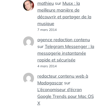
mathieu
sur
Musx : la
meilleure manière de
découvrir et partager de la
musique
7 mars 2014
agence redaction contenu
sur
Telegram Messenger : la
messagerie instantanée
rapide et sécurisée
4 mars 2014
redacteur contenu web à
Madagascar
sur
L’économiseur d’écran
Google Trends pour Mac OS
X