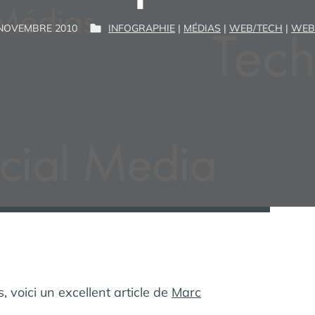
P
 NOVEMBRE 2010
INFOGRAPHIE
|
MÉDIAS
|
WEB/TECH
|
WEB
P
G
A
U
U
R
B
I
L
M
:
I
É
D
A
N
S
, voici un excellent article de
Marc