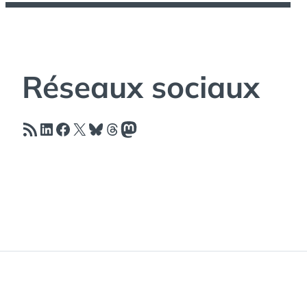
Réseaux sociaux
Flux RSS
LinkedIn
Facebook
X
Bluesky
Threads
Mastodon