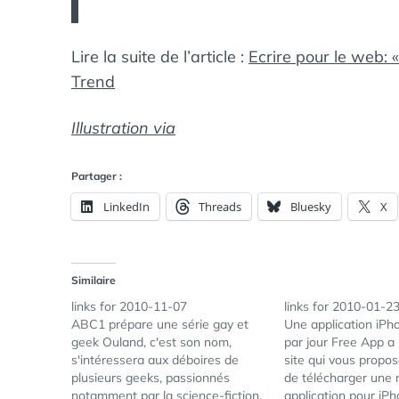
Lire la suite de l’article :
Ecrire pour le web: «
Trend
Illustration via
Partager :
LinkedIn
Threads
Bluesky
X
Similaire
links for 2010-11-07
links for 2010-01-2
ABC1 prépare une série gay et
Une application iPh
geek Ouland, c'est son nom,
par jour Free App a
s'intéressera aux déboires de
site qui vous propo
plusieurs geeks, passionnés
de télécharger une 
notamment par la science-fiction,
application pour iP