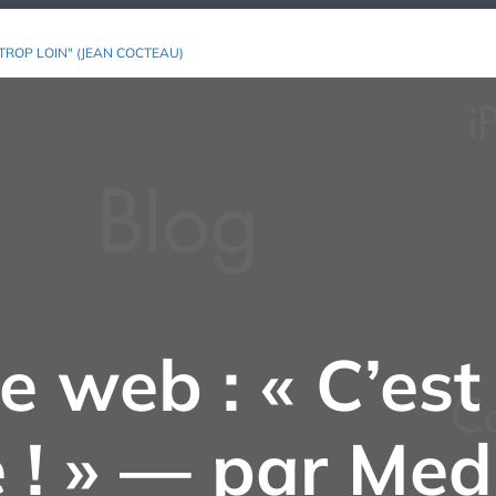
TROP LOIN" (JEAN COCTEAU)
e web : « C’est
e ! » — par Med