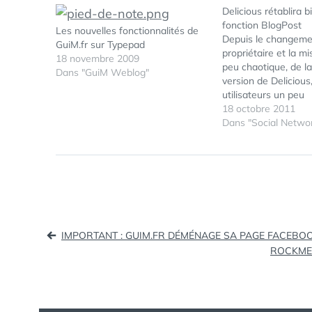
Delicious rétablira b
fonction BlogPost
Les nouvelles fonctionnalités de
Depuis le changeme
GuiM.fr sur Typepad
propriétaire et la mi
18 novembre 2009
peu chaotique, de la
Dans "GuiM Weblog"
version de Delicious,
utilisateurs un peu
décontenancés avai
18 octobre 2011
surpris de voir certa
Dans "Social Networ
fonctionnalités dispa
que celle permettant
publication automat
partagés sur leur bl
prise de contact av
Navigation
IMPORTANT : GUIM.FR DÉMÉNAGE SA PAGE FACEBO
ROCKMEL
de
l’article