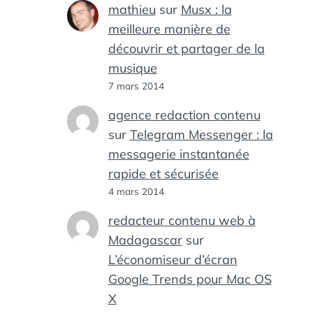
mathieu
sur
Musx : la
meilleure manière de
découvrir et partager de la
musique
7 mars 2014
agence redaction contenu
sur
Telegram Messenger : la
messagerie instantanée
rapide et sécurisée
4 mars 2014
redacteur contenu web à
Madagascar
sur
L’économiseur d’écran
Google Trends pour Mac OS
X