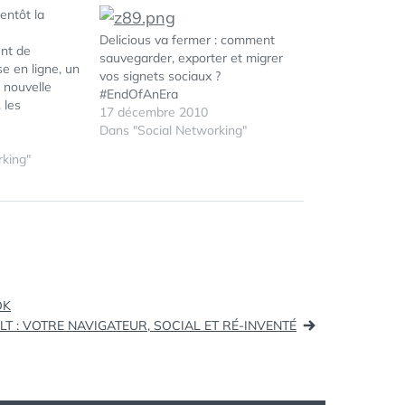
ientôt la
Delicious va fermer : comment
nt de
sauvegarder, exporter et migrer
se en ligne, un
vos signets sociaux ?
 nouvelle
#EndOfAnEra
 les
17 décembre 2010
Dans "Social Networking"
ent été
ine
king"
raître, telle
 la
ÉTIQUETTES :
BUG
,
ique des liens
DELICIOUS
,
og. Après
GUIM.FR
ec…
OK
T : VOTRE NAVIGATEUR, SOCIAL ET RÉ-INVENTÉ