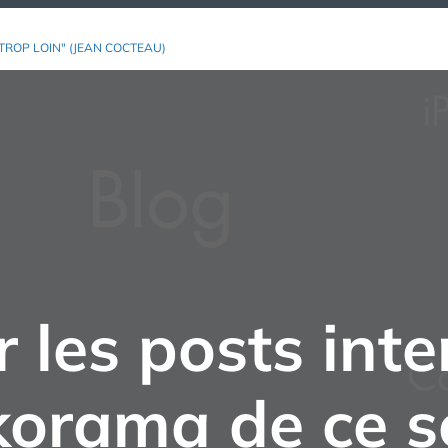
TROP LOIN" (JEAN COCTEAU)
 les posts int
korama de ce s