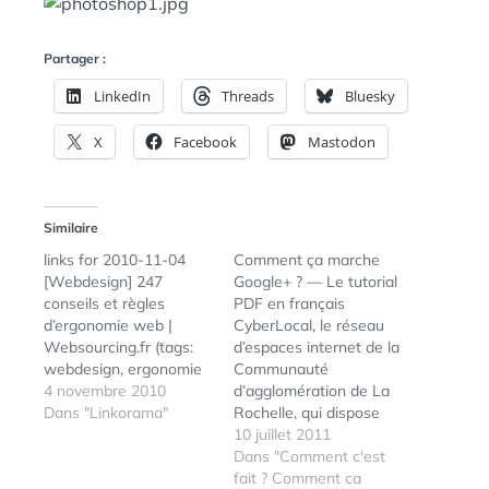
A
:
N
S
Partager :
LinkedIn
Threads
Bluesky
X
Facebook
Mastodon
Similaire
links for 2010-11-04
Comment ça marche
[Webdesign] 247
Google+ ? — Le tutorial
conseils et règles
PDF en français
d’ergonomie web |
CyberLocal, le réseau
Websourcing.fr (tags:
d’espaces internet de la
webdesign, ergonomie
Communauté
design outils navigation
4 novembre 2010
d’agglomération de La
architecture) 12
Dans "Linkorama"
Rochelle, qui dispose
applications portables
sur son portail Internet
10 juillet 2011
pour les web designers
d’un centre de
Dans "Comment c'est
(tags: mobilité
ressources en ligne très
fait ? Comment ca