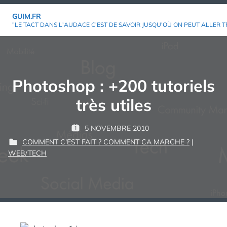
Aller
GUIM.FR
au
"LE TACT DANS L'AUDACE C'EST DE SAVOIR JUSQU'OÙ ON PEUT ALLER T
contenu
Photoshop : +200 tutoriels
très utiles
P
5 NOVEMBRE 2010
P
G
A
COMMENT C'EST FAIT ? COMMENT CA MARCHE ?
|
U
U
R
P
WEB/TECH
B
I
U
L
M
:
B
I
L
É
I
L
É
E
D