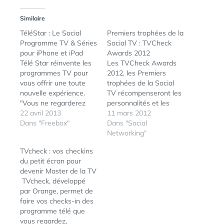
Similaire
TéléStar : Le Social
Premiers trophées de la
Programme TV & Séries
Social TV : TVCheck
pour iPhone et iPad
Awards 2012
Télé Star réinvente les
Les TVCheck Awards
programmes TV pour
2012, les Premiers
vous offrir une toute
trophées de la Social
nouvelle expérience.
TV récompenseront les
"Vous ne regarderez
personnalités et les
plus la télé comme
22 avril 2013
programmes de la
11 mars 2012
avant !"... Téléchargez
Dans "Freebox"
télévision française
Dans "Social
sans attendre la
plébiscités par les
Networking"
nouvelle version de
TVCheckers. Sur
TVcheck : vos checkins
l'application Télé Star
TVCheck, le critère de
du petit écran pour
pour iPhone et iPad
sélection retenu a été
devenir Master de la TV
pour en faire
le nombre de check-ins
TVcheck, développé
l'expérience
sur l’émission ainsi que
par Orange, permet de
!>> http://bit.ly/TeleStar-
le nombre de
faire vos checks-in des
iPhone-iPad Voici le
commentaires, tandis
programme télé que
détail des
que sur Twitter…
vous regardez,
fonctionnalités de