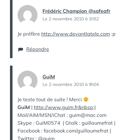
Frédéric Champion @safeafr
Le 2 novembre 2010 à 1h52
Je préfère
http://www.devantlatele.com
:p
Répondre
GuiM
Le 2 novembre 2010 à 9h04
Je teste tout de suite ! Merci
GuiM
|
http://www.guim.fr&nbsp
;|
Mail/AIM/MSN/iChat : guim@mac.com
Skype : GuiM0574 | Gtalk : guillaumefrat |
Facebook : facebook.com/guillaumefrat |
Twitter : @guim