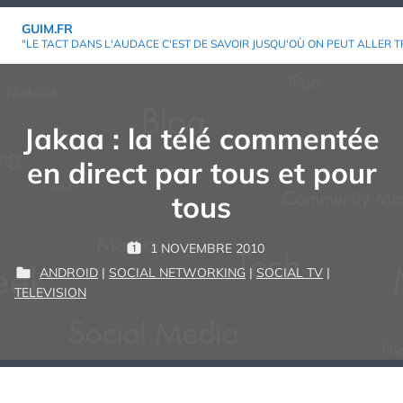
Aller
GUIM.FR
au
"LE TACT DANS L'AUDACE C'EST DE SAVOIR JUSQU'OÙ ON PEUT ALLER T
contenu
Jakaa : la télé commentée
en direct par tous et pour
tous
P
1 NOVEMBRE 2010
P
G
A
ANDROID
|
SOCIAL NETWORKING
|
SOCIAL TV
|
U
U
R
P
TELEVISION
B
I
U
L
M
:
B
I
L
É
I
L
É
E