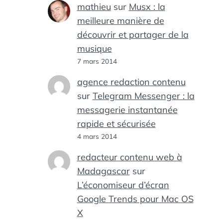
mathieu
sur
Musx : la
meilleure manière de
découvrir et partager de la
musique
7 mars 2014
agence redaction contenu
sur
Telegram Messenger : la
messagerie instantanée
rapide et sécurisée
4 mars 2014
redacteur contenu web à
Madagascar
sur
L’économiseur d’écran
Google Trends pour Mac OS
X