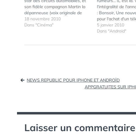
star des circuits automobiles, et
rumeurs... IL est là. 
son fidèle compagnon Martin la
l'intégralité de l'ann
dépanneuse (voix originale de
: Bonsoir, Une nouv
Larry the Cable Guy) reprennent
18 novembre 2010
pour l'achat d'un té
la route pour de nouvelles
Dans "Cinéma"
portable selon Goog
5 janvier 2010
aventures. Les voilà partis pour
été développé avec
Dans "Android"
courir le tout premier Grand Prix
simple : rendre les 
Mondial, qui sacrera la voiture…
portables accessibl
utilisateurs du mond
leur permettre de…
Navigation
NEWS REPUBLIC POUR IPHONE ET ANDROÏD
APPGRATUITES SUR IPH
de
l’article
Laisser un commentaire