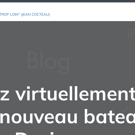
TROP LOIN" (JEAN COCTEAU)
 virtuellement
 nouveau batea