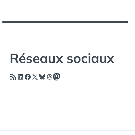
Réseaux sociaux
Flux RSS
LinkedIn
Facebook
X
Bluesky
Threads
Mastodon