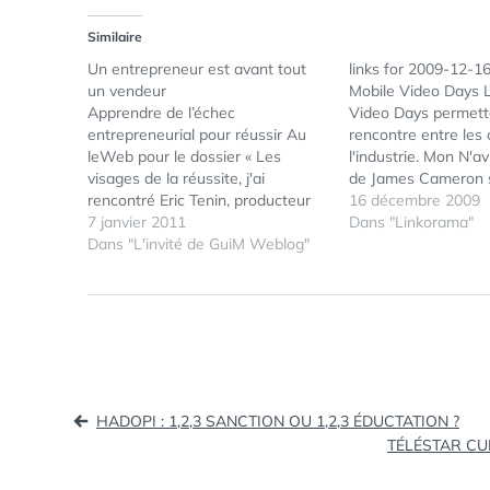
Similaire
Un entrepreneur est avant tout
links for 2009-12-1
un vendeur
Mobile Video Days 
Apprendre de l’échec
Video Days permett
entrepreneurial pour réussir Au
rencontre entre les 
leWeb pour le dossier « Les
l'industrie. Mon N'av
visages de la réussite, j'ai
de James Cameron 
rencontré Eric Tenin, producteur
n'est pas vraiment fa
16 décembre 2009
de contenu multimédia, ainsi que
7 janvier 2011
Application iPhone iP
Dans "Linkorama"
l’auteur du blog
Dans "L'invité de GuiM Weblog"
chronique d'une app
LesTrucsDunJournaliste.com . Ici
iPhone. Du dévelop
en vidéo sur le stand de France
ventes dans l'AppSt
Televisions, il nous raconte une
dit tout | Applicati
expérience d'échec et
l'enseignement qu'il en…
Navigation
HADOPI : 1,2,3 SANCTION OU 1,2,3 ÉDUCTATION ?
TÉLÉSTAR CU
de