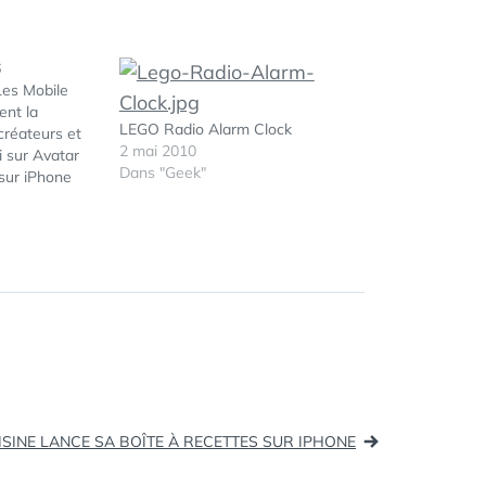
6
Les Mobile
ent la
LEGO Radio Alarm Clock
créateurs et
2 mai 2010
i sur Avatar
Dans "Geek"
sur iPhone
vorable ... |
ilule,
lication
pement aux
ore, on vous
ÉTIQUETTES :
ENTREPRENEUR
,
on iPhone…
RADIO
,
WIDOOBIZ
ISINE LANCE SA BOÎTE À RECETTES SUR IPHONE