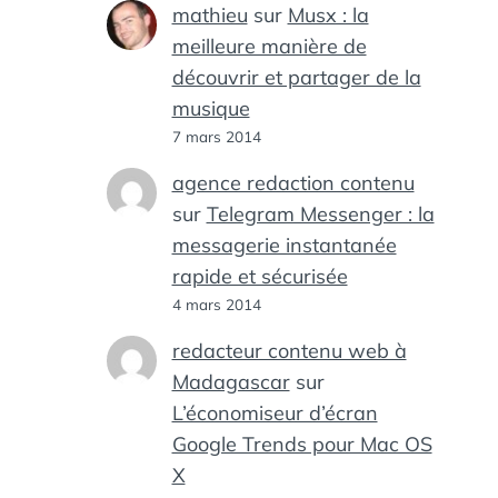
mathieu
sur
Musx : la
meilleure manière de
découvrir et partager de la
musique
7 mars 2014
agence redaction contenu
sur
Telegram Messenger : la
messagerie instantanée
rapide et sécurisée
4 mars 2014
redacteur contenu web à
Madagascar
sur
L’économiseur d’écran
Google Trends pour Mac OS
X