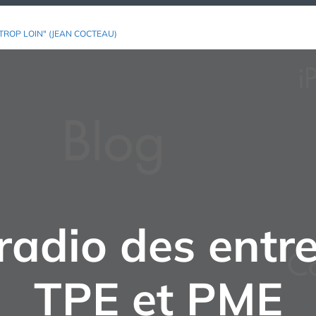
TROP LOIN" (JEAN COCTEAU)
radio des entr
TPE et PME