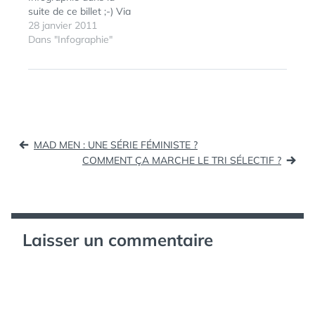
suite de ce billet ;-) Via
28 janvier 2011
Dans "Infographie"
ÉTIQUETTES :
BLACKBERRY
,
INFOGRAPHIE
,
IPHONE
Navigation
MAD MEN : UNE SÉRIE FÉMINISTE ?
de
COMMENT ÇA MARCHE LE TRI SÉLECTIF ?
l’article
Laisser un commentaire