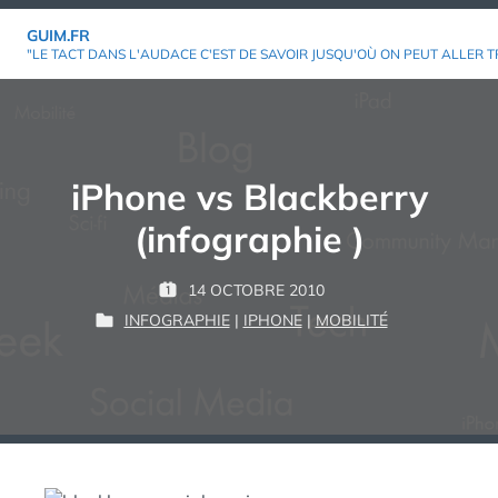
Aller
GUIM.FR
au
"LE TACT DANS L'AUDACE C'EST DE SAVOIR JUSQU'OÙ ON PEUT ALLER T
contenu
iPhone vs Blackberry
(infographie )
P
14 OCTOBRE 2010
P
G
A
INFOGRAPHIE
|
IPHONE
|
MOBILITÉ
U
P
U
R
B
U
I
L
B
M
:
I
L
É
I
L
É
E
D