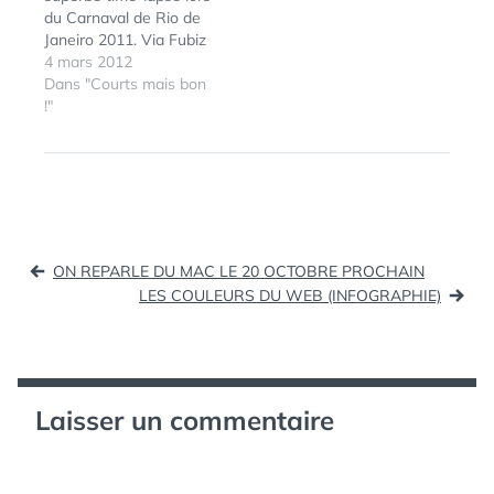
du Carnaval de Rio de
Janeiro 2011. Via Fubiz
4 mars 2012
Dans "Courts mais bon
!"
ÉTIQUETTES :
FRUITS
,
LÉGUMES
,
TIME
LAPSE
Navigation
ON REPARLE DU MAC LE 20 OCTOBRE PROCHAIN
de
LES COULEURS DU WEB (INFOGRAPHIE)
l’article
Laisser un commentaire