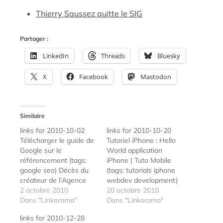
:
S
Thierry Saussez quitte le SIG
Partager :
LinkedIn
Threads
Bluesky
X
Facebook
Mastodon
Similaire
links for 2010-10-02
links for 2010-10-20
Télécharger le guide de
Tutoriel iPhone : Hello
Google sur le
World application
référencement (tags:
iPhone | Tuto Mobile
google seo) Décès du
(tags: tutorials iphone
créateur de l'Agence
webdev development)
tous risques, Stephen J.
2 octobre 2010
Tutoriel, débuter avec
20 octobre 2010
Cannell Il avait créé
Dans "Linkorama"
l'IPhone SDK | Blog MTI
Dans "Linkorama"
L'Agence tous risques,
(tags: iphone dev
links for 2010-12-28
Deux Cents Dollars Plus
tutorials) Simple Hello