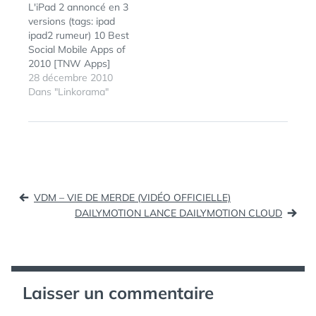
L'iPad 2 annoncé en 3
les Frais, Le Rebelle ,
World Tutorial - iPhone
versions (tags: ipad
Les Dessous de Palm
SDK - Mac Forums
ipad2 rumeur) 10 Best
Beach, Les Têtes
(tags: iphone dev
Social Mobile Apps of
brûlées ou Un Flic dans
tutorials development
2010 [TNW Apps]
la mafia…
programming software
(tags: 2010) BitTorrent
28 décembre 2010
tutorial) The Evolution
Zeitgeist 2010 (tags:
Dans "Linkorama"
of the Geek…
2010) My Predictions
for 2011 (tags: 2011)
Secrets2Moteurs:
Prédiction 2011 sur
l’évolution de la
recherche locale sur
Navigation
Google (tags: 2011) En
VDM – VIE DE MERDE (VIDÉO OFFICIELLE)
2011, la télévision
de
DAILYMOTION LANCE DAILYMOTION CLOUD
sera…
l’article
Laisser un commentaire