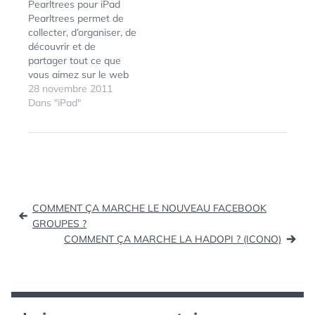
Pearltrees pour iPad
démonstration,
Pearltrees permet de
dénichée chez Jacques
collecter, d’organiser, de
Froissant, totalement
découvrir et de
bluffante de Qwiki qui
partager tout ce que
fut présenté lors de
vous aimez sur le web
Techcrunch Disrupt.
et de ré-organiser le
28 novembre 2011
Qwiki est donc un
web vous-même. J'ai
Dans "iPad"
moteur…
déjà eu l'occasion de
vous en parler à
ÉTIQUETTES :
PEARLTREES
,
plusieurs reprises. Pour
TECHCRUNCH
résumer, Pearltrees
DISRUPT
vous permet de garder
tout ce que vous aimez
Navigation
sous la main…
COMMENT ÇA MARCHE LE NOUVEAU FACEBOOK
de
GROUPES ?
COMMENT ÇA MARCHE LA HADOPI ? (ICONO)
l’article