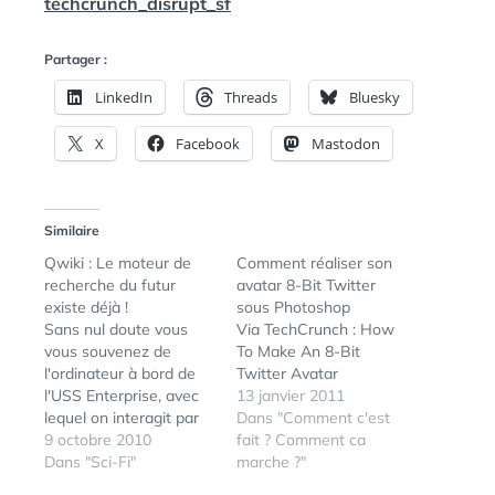
techcrunch_disrupt_sf
N
:
S
Partager :
LinkedIn
Threads
Bluesky
X
Facebook
Mastodon
Similaire
Qwiki : Le moteur de
Comment réaliser son
recherche du futur
avatar 8-Bit Twitter
existe déjà !
sous Photoshop
Sans nul doute vous
Via TechCrunch : How
vous souvenez de
To Make An 8-Bit
l'ordinateur à bord de
Twitter Avatar
l'USS Enterprise, avec
13 janvier 2011
lequel on interagit par
Dans "Comment c'est
commande vocale... Ce
9 octobre 2010
fait ? Comment ca
n'est plus de la science-
Dans "Sci-Fi"
marche ?"
fiction ! Voici une