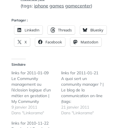
(tags:
iphone
games
gamecenter
)
Partager :
LinkedIn
Threads
Bluesky
X
Facebook
Mastodon
Similaire
links for 2011-01-09
links for 2011-01-21
Le Community
A quoi sert un
management ou
community manager ? |
l’éclosion logique d’un
Le blog de la
métier en gestation |
communication on-line
My Community
(tags:
Manager (tags:
9 janvier 2011
communitymanager)
21 janvier 2011
communitymanager) Le
Dans "Linkorama"
iPad : les journaux
Dans "Linkorama"
curator est-il un veilleur
français veulent saisir le
links for 2010-11-22
? - CaddE-Réputation
gendarme de la