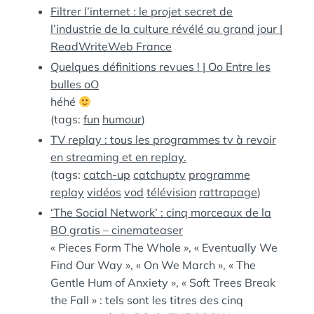
Filtrer l’internet : le projet secret de
l’industrie de la culture révélé au grand jour |
ReadWriteWeb France
Quelques définitions revues ! | Oo Entre les
bulles oO
héhé
(tags:
fun
humour
)
TV replay : tous les programmes tv à revoir
en streaming et en replay.
(tags:
catch-up
catchuptv
programme
replay
vidéos
vod
télévision
rattrapage
)
‘The Social Network’ : cinq morceaux de la
BO gratis – cinemateaser
« Pieces Form The Whole », « Eventually We
Find Our Way », « On We March », « The
Gentle Hum of Anxiety », « Soft Trees Break
the Fall » : tels sont les titres des cinq