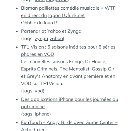
Bioman paillettes comédie musicale = WTF
en direct du Japon | Ufunk.net
Ohhh c du lourd !!!
Partenariat Yahoo et Zynga
(tags:
zynga
yahoo
)
TF1 Vision : 6 saisons inédites pour 6 séries
phares en VOD
Les nouvelles saisons Fringe, Dr House,
Esprits Criminels, The Mentalist, Gossip Girl
et Grey's Anatomy en avant première et en
VOD sur TF1Vision.
(tags:
vod
)
Des applications iPhone pour les journées du
patrimoine
(tags:
iphone
)
FunTouch – Angry Birds avec Game Center –
Actu du jeu