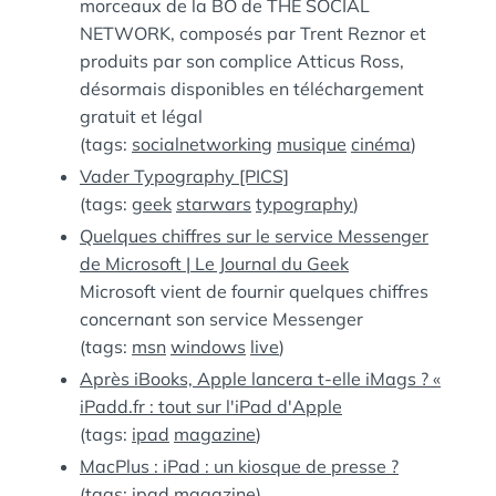
morceaux de la BO de THE SOCIAL
NETWORK, composés par Trent Reznor et
produits par son complice Atticus Ross,
désormais disponibles en téléchargement
gratuit et légal
(tags:
socialnetworking
musique
cinéma
)
Vader Typography [PICS]
(tags:
geek
starwars
typography
)
Quelques chiffres sur le service Messenger
de Microsoft | Le Journal du Geek
Microsoft vient de fournir quelques chiffres
concernant son service Messenger
(tags:
msn
windows
live
)
Après iBooks, Apple lancera t-elle iMags ? «
iPadd.fr : tout sur l'iPad d'Apple
(tags:
ipad
magazine
)
MacPlus : iPad : un kiosque de presse ?
(tags:
ipad
magazine
)