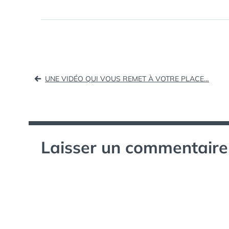
photographiés dans tous leurs
états LA TELE REALITE : pour
suivre toute l'actualité de Koh-
Lanta Télécharger…
Navigation
UNE VIDÉO QUI VOUS REMET À VOTRE PLACE…
de
l’article
Laisser un commentaire