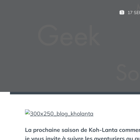
17 S
P
U
B
L
I
É
L
E
:
La prochaine saison de Koh-Lanta commenc
je vous invite à suivre les aventuriers au 