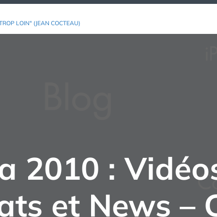
TROP LOIN" (JEAN COCTEAU)
a 2010 : Vidéos
ts et News – C