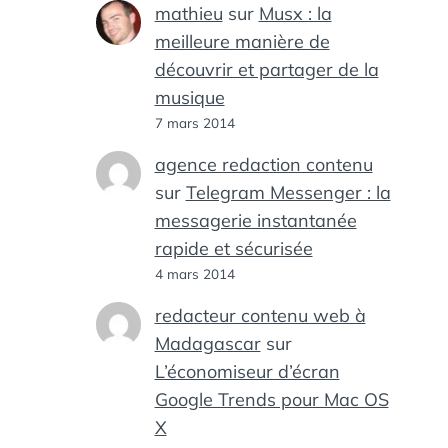
mathieu
sur
Musx : la
meilleure manière de
découvrir et partager de la
musique
7 mars 2014
agence redaction contenu
sur
Telegram Messenger : la
messagerie instantanée
rapide et sécurisée
4 mars 2014
redacteur contenu web à
Madagascar
sur
L’économiseur d’écran
Google Trends pour Mac OS
X