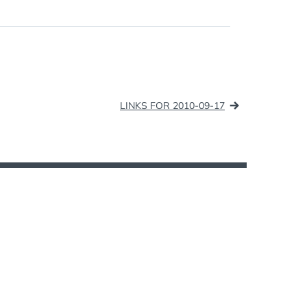
to the project: Smart TV. (tags:
google television)
QuitFacebookDay.com (tags:
facebook…
LINKS FOR 2010-09-17