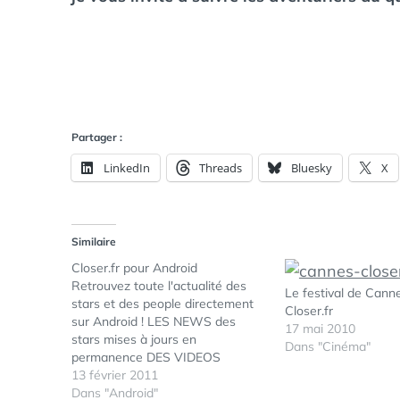
Partager :
LinkedIn
Threads
Bluesky
X
Similaire
Closer.fr pour Android
Retrouvez toute l'actualité des
Le festival de Cann
stars et des people directement
Closer.fr
sur Android ! LES NEWS des
17 mai 2010
stars mises à jours en
Dans "Cinéma"
permanence DES VIDEOS
inédites et le journal people LES
13 février 2011
GALERIES PHOTOS : les people
Dans "Android"