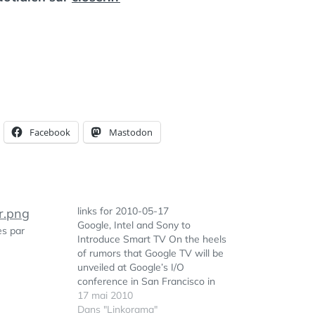
Facebook
Mastodon
links for 2010-05-17
Google, Intel and Sony to
es par
Introduce Smart TV On the heels
of rumors that Google TV will be
unveiled at Google’s I/O
conference in San Francisco in
May comes a report by The
17 mai 2010
Financial Times that gives a name
Dans "Linkorama"