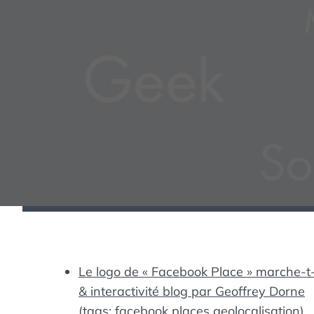
Le logo de « Facebook Place » marche-t-
& interactivité blog par Geoffrey Dorne
(tags:
facebook
places
geolocalisation
)