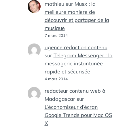
mathieu
sur
Musx : la
meilleure manière de
découvrir et partager de la
musique
7 mars 2014
agence redaction contenu
sur
Telegram Messenger : la
messagerie instantanée
rapide et sécurisée
4 mars 2014
redacteur contenu web à
Madagascar
sur
L’économiseur d’écran
Google Trends pour Mac OS
X