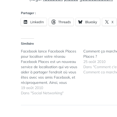
Partager :
LinkedIn
Threads
Bluesky
X
Similaire
Facebook lance Facebook Places
Comment ça march
pour localiser votre réseau
Places ?
Facebook Places est un nouveau
25 août 2010
service de localisation qui va vous
Dans "Comment c'est
aider à partager l'endroit où vous
Comment ca marche
êtes avec vos amis Facebook, et
réciproquement. Ainsi, vous
partagez vos lieux de prédilection,
19 août 2010
et découvrez ceux que votre
Dans "Social Networking"
réseau partage avec vous. De
nombreuses fonctionnalités
additionnelles telles que les
notifications automatiques de…