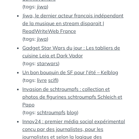
(tags:
jiwa
)
Jiwa, le dernier acteur français indépendant
de la musique en stream disparait |
ReadWriteWeb France
(tags:
jiwa
)
Gadget Star Wars du jour : Les tabliers de
cuisine Leia et Dark Vador
(tags:
starwars
)
Un bon bouquin de SF pour l'été – Kelblog
(tags:
livre
scifi
)
Invasion de schtroumpfs : collection et
photos de figurines schtroumpfs Schleich et
Papo
(tags:
schtroumpfs
blog
)
Innov24 : premier média social expérimental
conçu par des journalistes, pour les
journalistes et selon la logique des