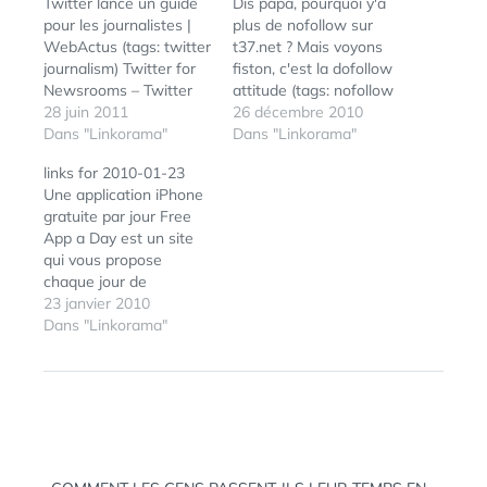
Twitter lance un guide
Dis papa, pourquoi y'a
pour les journalistes |
plus de nofollow sur
WebActus (tags: twitter
t37.net ? Mais voyons
journalism) Twitter for
fiston, c'est la dofollow
Newsrooms – Twitter
attitude (tags: nofollow
Media (tags: twitter) Le
28 juin 2011
seo) Le magazine
26 décembre 2010
Page Rank a été mis à
Dans "Linkorama"
féminin Closer arrive
Dans "Linkorama"
jour (tags: google
sur iPad (tags: closer
links for 2010-01-23
pagerank seo) Combien
ipad) Blogueurs
Une application iPhone
Vaut Un Fan Facebook
influents à l' Elysée:
gratuite par jour Free
? | Emarketinglicious.fr
influence ne rime pas
App a Day est un site
(tags: facebook fan) Le
avec audience pour l'
qui vous propose
1er Erepday s’est
Elysée Certains diront
chaque jour de
déroulé à Mulhouse…
aussi qu' "influence"
télécharger une
23 janvier 2010
n'est…
nouvelle application
Dans "Linkorama"
pour iPhone
gratuitement (tags:
iphone apps) iNicolas |
Pack d'icones sociales
en 3D (tags: icones
socialnetworking 3d) 12
Navigation
excellents thèmes pour