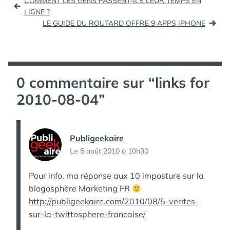
COMMENT LES GENS PASSENT-ILS LEUR TEMPS EN
Firefox 3.6 | Protuts
de
LIGNE ?
(tags: themes…
LE GUIDE DU ROUTARD OFFRE 9 APPS IPHONE
l’article
0 commentaire sur “
links for
2010-08-04
”
Publigeekaire
Le 5 août 2010 à 10h30
Pour info, ma réponse aux 10 imposture sur la
blogosphère Marketing FR
http://publigeekaire.com/2010/08/5-verites-
sur-la-twittosphere-francaise/