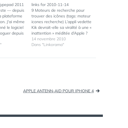
Typepad 2011
links for 2010-11-14
este — depuis
9 Moteurs de recherche pour
 plateforme
trouver des icônes (tags: moteur
ion. J'ai même
icones recherche) L’appli vedette
é le logiciel
Kik devrait-elle sa viralité à une «
bloguer depuis
inattention » méditée d’Apple ?
rofit de
Ted Livingston se plait à
14 novembre 2010
ublication de
"
plaisanter sur le sujet en
Dans "Linkorama"
t très bien
affirmant qu’il en est tout aussi
ergonomique.
surpris mais que « si ça trouve,
mme…
Apple…
APPLE ANTENN-AID POUR IPHONE 4