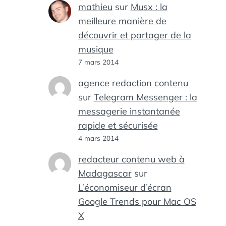
mathieu
sur
Musx : la
meilleure manière de
découvrir et partager de la
musique
7 mars 2014
agence redaction contenu
sur
Telegram Messenger : la
messagerie instantanée
rapide et sécurisée
4 mars 2014
redacteur contenu web à
Madagascar
sur
L’économiseur d’écran
Google Trends pour Mac OS
X