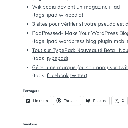
Wikipedia devient un magazine iPad
(tags:
ipad
wikipedia
)
3 sites pour vérifier si votre pseudo est 
PadPressed- Make Your WordPress Blog
(tags:
ipad
wordpress
blog
plugin
mobil
Tout sur TypePad: Nouveauté Beta : Nou
(tags:
typepad
)
Gérer une marque (ou son nom) sur twit
(tags:
facebook
twitter
)
Partager :
LinkedIn
Threads
Bluesky
X
Similaire