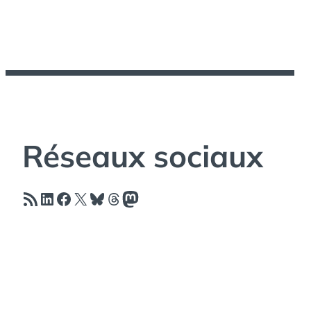
Réseaux sociaux
Flux RSS
LinkedIn
Facebook
X
Bluesky
Threads
Mastodon