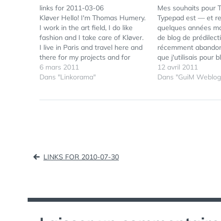
links for 2011-03-06
Mes souhaits pour 
Kløver Hello! I'm Thomas Humery.
Typepad est — et r
I work in the art field, I do like
quelques années ma
fashion and I take care of Kløver.
de blog de prédilect
I live in Paris and travel here and
récemment abandonn
there for my projects and for
que j'utilisais pour 
Kløver which is a selection of
6 mars 2011
mon Mac (Ecto) au p
12 avril 2011
fashion pictures and looks
Dans "Linkorama"
l'interface web de p
Dans "GuiM Weblog
pictures capturing the fashion
Typepad, car elle es
Zeitgeist.…
conçu, efficace et 
Chaque année, co
Navigation
LINKS FOR 2010-07-30
de
l’article