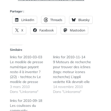
Partager :
LinkedIn
Threads
Bluesky
X
Facebook
Mastodon
Similaire
links for 2010-03-03
links for 2010-11-14
Le modèle de presse
9 Moteurs de recherche
numérique payant
pour trouver des icônes
reste-il à inventer ?
(tags: moteur icones
(2/2) - techtoc.tv Le
recherche) L’appli
modèle de presse
vedette Kik devrait-elle
numérique payant
3 mars 2010
sa viralité à une «
14 novembre 2010
reste-il à inventer ?
Dans "Linkorama"
inattention » méditée
Dans "Linkorama"
(1/2) - techtoc.tv Une
d’Apple ? Ted Livingston
links for 2010-09-18
startup française
se plait à plaisanter sur
Les coulisses du
derrière la
le sujet en affirmant
community