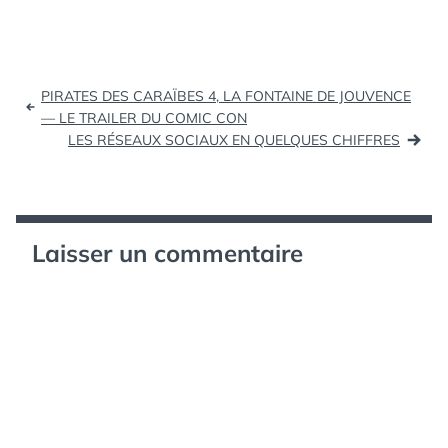
recherche searchengine
du Smartphone…
chiffres data) La meteo
autrement avec
l'application "Aelios" sur
Navigation
iPad (video) - iPad et
PIRATES DES CARAÏBES 4, LA FONTAINE DE JOUVENCE
iPad 2 en France avec
de
— LE TRAILER DU COMIC CON
VIPad.fr, le blog…
LES RÉSEAUX SOCIAUX EN QUELQUES CHIFFRES
l’article
Laisser un commentaire