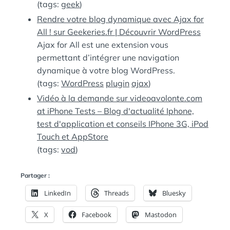
(tags:
geek
)
Rendre votre blog dynamique avec Ajax for
All ! sur Geekeries.fr | Découvrir WordPress
Ajax for All est une extension vous
permettant d’intégrer une navigation
dynamique à votre blog WordPress.
(tags:
WordPress
plugin
ajax
)
Vidéo à la demande sur videoavolonte.com
at iPhone Tests – Blog d'actualité Iphone,
test d'application et conseils IPhone 3G, iPod
Touch et AppStore
(tags:
vod
)
Partager :
LinkedIn
Threads
Bluesky
X
Facebook
Mastodon