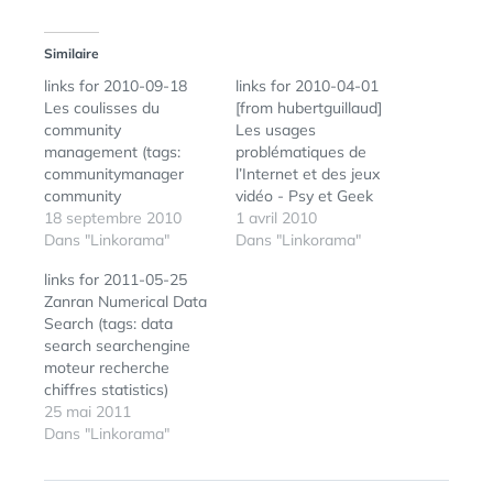
Similaire
links for 2010-09-18
links for 2010-04-01
Les coulisses du
[from hubertguillaud]
community
Les usages
management (tags:
problématiques de
communitymanager
l’Internet et des jeux
community
vidéo - Psy et Geek
management livre)
18 septembre 2010
Apple - iPad - Keep
1 avril 2010
France iPad: Un vrai
Dans "Linkorama"
your email, contacts,
Dans "Linkorama"
effet iPad pour la
and calendar up to
links for 2011-05-25
presse en ligne ! (tags:
date. iPad et MobileMe
Zanran Numerical Data
ipad presse) 50% des
feront bon ménage
Search (tags: data
possesseurs d'iPhone
(tags: ipad mobileme)
search searchengine
utilisent l'application
The iPad Launch: Can
moteur recherche
Facebook | Jean-
Steve Jobs Do It Again?
chiffres statistics)
Nicolas Reyt Facebook
- TIME (tags: apple…
Zanran, le nouveau
25 mai 2011
est la première
moteur de recherche de
Dans "Linkorama"
application sur iPhone
chiffres est accessible
avec 50% d’utilisateurs
en beta! (tags: moteur
parmi les possesseurs