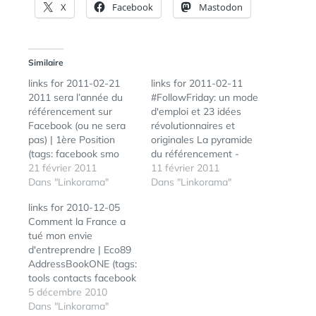
X
Facebook
Mastodon
Similaire
links for 2011-02-21
links for 2011-02-11
2011 sera l’année du
#FollowFriday: un mode
référencement sur
d'emploi et 23 idées
Facebook (ou ne sera
révolutionnaires et
pas) | 1ère Position
originales La pyramide
(tags: facebook smo
du référencement -
seo référencement
21 février 2011
infographie (tags: SEO
11 février 2011
2011) Facebook Posts
Dans "Linkorama"
référencement
Dans "Linkorama"
Are 3 Times More
infographie) Facebook
links for 2010-12-05
Powerful Than Tweets
Upgrades Fan Pages |
Comment la France a
(tags: facebook twitter
(tags: facebook fan
tué mon envie
statistics) Les dernières
page) iPhone volé ? Vos
d'entreprendre | Eco89
techniques américaines
mots de passe piratés
AddressBookONE (tags:
de SEO pour faire
en quelques minutes
tools contacts facebook
exploser votre trafic
(tags: iphone security)
gmail management
5 décembre 2010
(tags: SEO) La fiche des
Animer un compte
socialmedia sync
Dans "Linkorama"
erreurs…
Twitter : astuce #1…