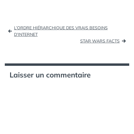
notamment dans la
philosophie de l'histoire.
Il a été théorisé par
Hegel puis par
Navigation
Heidegger. Il dénote le
L’ORDRE HIÉRARCHIQUE DES VRAIS BESOINS
climat…
de
D’INTERNET
STAR WARS FACTS
l’article
Laisser un commentaire