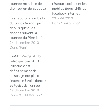
tournée mondiale de
réseaux sociaux et les
distribution de cadeaux
mobiles (tags: chiffres
!
facebook internet
Les reporters exclusifs
mobile) Miniature Art on
30 août 2010
du Santa Norad, qui
the Tip of Pencil by
Dans "Linkorama"
depuis quelques
Dalton Ghetti Facebook:
années suivent la
Les 100 statistiques à
tournée du Père Noël
ne pas manquer | Jean-
pour le plus grand
24 décembre 2010
Nicolas Reyt (tags:
bonheur des petits et
Dans "Fun"
facebook chiffres
des grands, viennent
statistiques) Facebook,
GuiM.fr Zeitgeist : la
d'annoncer
YouTube et Skype
rétrospective 2013
officiellement que le
version vintage Moma,
Puisque c'est
père Noël avait de
une…
définitivement de
prendre les airs il y a
saison, je me plie à
quelques minutes. Déjà
l'exercice ! Voici donc le
un million et demi de
zeitgeist de l'année
cadeaux…
écoulée. Le Zeitgeist
13 décembre 2013
est un terme allemand
Dans "GuiM Weblog"
signifiant « l'esprit du
temps », utilisé