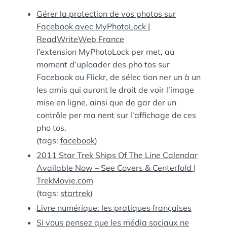
:
S
Gérer la protection de vos photos sur
Facebook avec MyPhotoLock |
ReadWriteWeb France
l’extension MyPhotoLock per met, au
moment d’uploader des pho tos sur
Facebook ou Flickr, de sélec tion ner un à un
les amis qui auront le droit de voir l’image
mise en ligne, ainsi que de gar der un
contrôle per ma nent sur l’affichage de ces
pho tos.
(tags:
facebook
)
2011 Star Trek Ships Of The Line Calendar
Available Now – See Covers & Centerfold |
TrekMovie.com
(tags:
startrek
)
Livre numérique: les pratiques françaises
Si vous pensez que les média sociaux ne