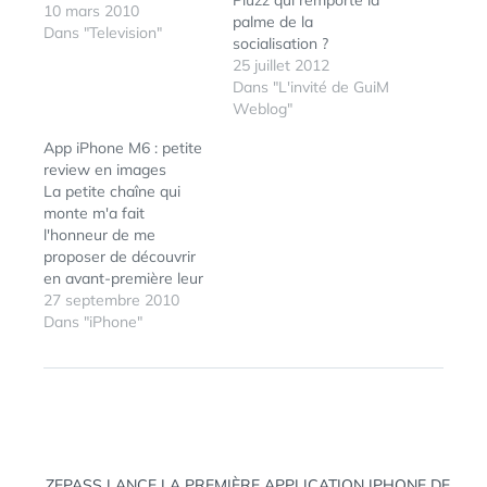
Pluzz qui remporte la
10 mars 2010
palme de la
Dans "Television"
socialisation ?
25 juillet 2012
Dans "L'invité de GuiM
Weblog"
App iPhone M6 : petite
review en images
La petite chaîne qui
monte m'a fait
l'honneur de me
proposer de découvrir
en avant-première leur
app iphone qui devrait
27 septembre 2010
sous peu être
Dans "iPhone"
disponible sur
ÉTIQUETTES :
CATCH-UP
,
l'AppStore. Mieux que
FRANCE
des mots, voici
TÉLÉVISIONS
,
quelques captures
PLUZZ.FR
,
RATTRAPAGE
d'écrans :
Navigation
ZEPASS LANCE LA PREMIÈRE APPLICATION IPHONE DE