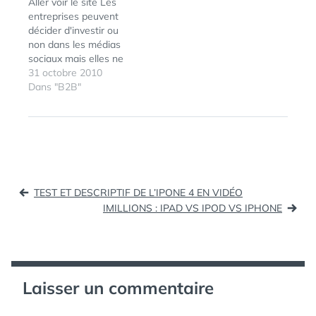
Aller voir le site Les
en B2B ou les prérequis
entreprises peuvent
sont différents d'une…
décider d'investir ou
non dans les médias
sociaux mais elles ne
peuvent éviter
31 octobre 2010
d'encadre leurs usages
Dans "B2B"
au risque de créer des
situations conflictuelles.
ÉTIQUETTES :
B2B
,
RÉSEAUX
La rédaction d'une
SOCIAUX
,
charte d'usage des
SOCIALNETWORKING
médias sociaux est à la
fois un signe fort et
Navigation
proactif de
TEST ET DESCRIPTIF DE L’IPONE 4 EN VIDÉO
compréhension des…
de
IMILLIONS : IPAD VS IPOD VS IPHONE
l’article
Laisser un commentaire