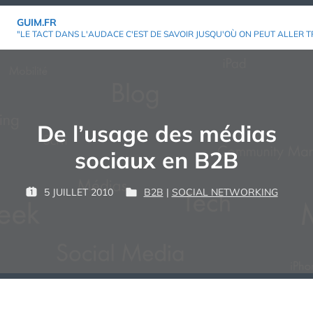
Aller
GUIM.FR
au
"LE TACT DANS L'AUDACE C'EST DE SAVOIR JUSQU'OÙ ON PEUT ALLER T
contenu
De l’usage des médias
sociaux en B2B
P
5 JUILLET 2010
B2B
|
SOCIAL NETWORKING
P
P
G
A
U
U
U
R
B
B
I
L
L
M
:
I
I
É
É
L
D
E
A