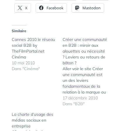
X
Facebook
Mastodon
Similaire
Cannes 2010 le réseau
Créer une communauté
social B2B by
en B2B : miroir aux
TheFilmPortal.net
alouettes ou nécessité
Cinéma
? Leviers ou retours de
10 mai 2010
bâton ?
Dans "Cinéma"
Aller voir le site Créer
une communauté est
un des leviers
fondamentaux de la
relation à la marque ou
à l'entreprise. Mais, tout
17 décembre 2010
n'est pas si simple. Etre
Dans "B2B"
présent sur Facebook,
La charte d’usage des
Twitter ou autre n'est
médias sociaux en
pas une condition de
entreprise
réussite, d'autant plus