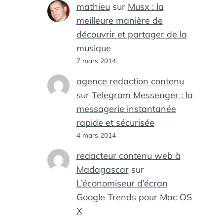
mathieu
sur
Musx : la
meilleure manière de
découvrir et partager de la
musique
7 mars 2014
agence redaction contenu
sur
Telegram Messenger : la
messagerie instantanée
rapide et sécurisée
4 mars 2014
redacteur contenu web à
Madagascar
sur
L’économiseur d’écran
Google Trends pour Mac OS
X