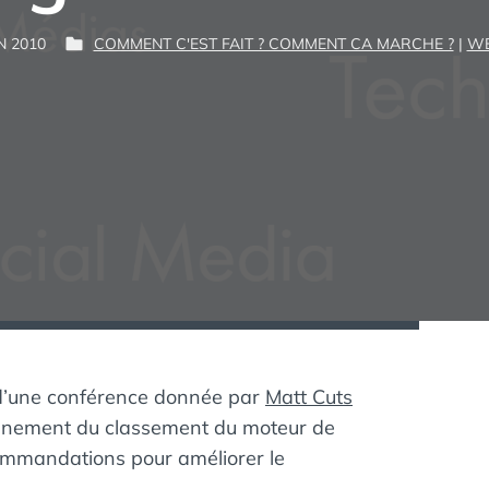
P
N 2010
COMMENT C'EST FAIT ? COMMENT CA MARCHE ?
|
WE
P
G
A
U
U
R
B
I
L
M
:
I
É
D
A
N
S
t d’une conférence donnée par
Matt Cuts
ionnement du classement du moteur de
ommandations pour améliorer le