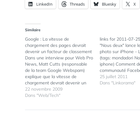
LinkedIn
Threads
Bluesky
X
Similaire
Google : La vitesse de
links for 2011-07-2
chargement des pages devrait
"Nous deux" lance l
devenir un facteur de classement
photo sur iPhone - 
Dans une interview pour Web Pro
(tags: mondadori N
News, Matt Cutts (responsable
iphone) Comment d
de la team Google Webspam)
communauté Facebo
explique que la vitesse de
plugin Wordpress S
25 juillet 2011
chargement devrait devenir un
Webmarketing & co'
Dans "Linkorama"
facteur non négligeable qui aura
22 novembre 2009
facebook fanpage p
une influence sur la position d'un
Dans "Web/Tech"
La génération Y : la
site dans les résultats de
Geek (tags: geek) 
recherches, un peu à l'image de
organiser un jeu-co
ce qui est déjà…
sur Facebook?…