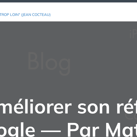
TROP LOIN" (JEAN COCTEAU)
éliorer son ré
ogle — Par Mat