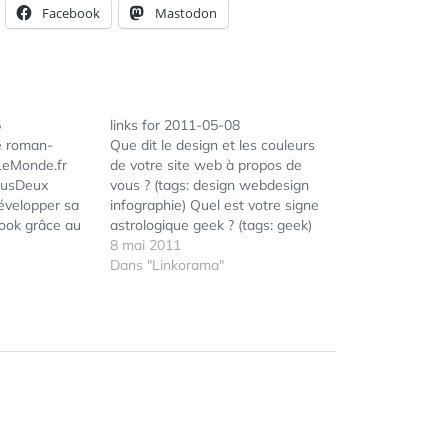
Facebook
Mastodon
5
links for 2011-05-08
e roman-
Que dit le design et les couleurs
LeMonde.fr
de votre site web à propos de
ousDeux
vous ? (tags: design webdesign
évelopper sa
infographie) Quel est votre signe
ok grâce au
astrologique geek ? (tags: geek)
uper Popup ? |
Community Manager, Curateur,
8 mai 2011
m (tags:
Référenceur, Veilleur : 4 rôles, 4
Dans "Linkorama"
ÉTIQUETTES :
ENGINE
,
FRANCE
,
opup plugin)
missions et une finalité | Blog |
GOOGLE+
,
MATT
 génération
Locita (tags: communitymanager)
CUTTS
,
MOTEUR
,
Comment
Visitez un…
MOTEUR DE
ncours légal
RECHERCHE
,
PODCAST
,
PRODUITS
,
RECHERCHE
,
RÉFÉRENCEMENT
,
SEARCH
,
SEARCH