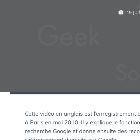
19 JUI
P
U
B
L
I
É
L
E
:
Cette vidéo en anglais est l’enregistremen
à Paris en mai 2010. Il y explique le fonct
recherche Google et donne ensuite des rec
référencement d’un site sur Google.