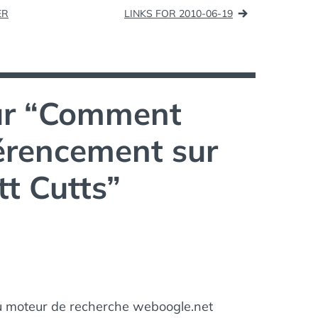
ENGINE
,
SEO
ER
LINKS FOR 2010-06-19
r “
Comment
férencement sur
t Cutts
”
au moteur de recherche weboogle.net