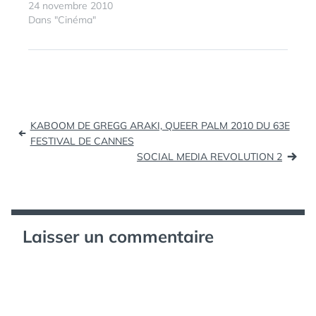
à…
24 novembre 2010
Dans "Cinéma"
Navigation
KABOOM DE GREGG ARAKI, QUEER PALM 2010 DU 63E
de
FESTIVAL DE CANNES
SOCIAL MEDIA REVOLUTION 2
l’article
Laisser un commentaire