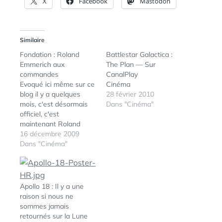
X
Facebook
Mastodon
Similaire
Fondation : Roland
Battlestar Galactica :
Emmerich aux
The Plan — Sur
commandes
CanalPlay
Evoqué ici même sur ce
Cinéma
blog il y a quelques
28 février 2010
mois, c'est désormais
Dans "Cinéma"
officiel, c'est
maintenant Roland
Emmerich qui hérite de
16 décembre 2009
l'adaptation de
Dans "Cinéma"
Fondation au cinéma. Et
ça c'est la meilleure
nouvelle qui soit ! En ce
début de treizième
Apollo 18 : Il y a une
millénaire, l'Empire n'a
raison si nous ne
jamais été aussi
sommes jamais
puissant, aussi étendu
retournés sur la Lune