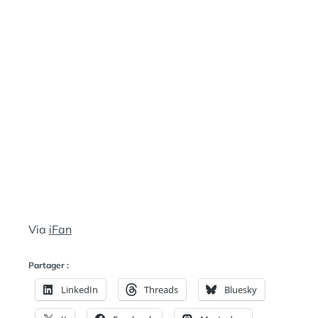
E
A
N
:
S
Via
iFan
Partager :
LinkedIn
Threads
Bluesky