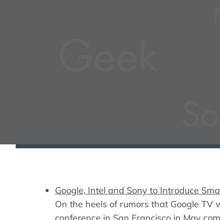
Google, Intel and Sony to Introduce Sma
On the heels of rumors that Google TV wi
conference in San Francisco in May com