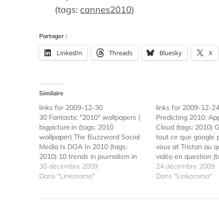
(tags:
cannes2010
)
Partager :
LinkedIn
Threads
Bluesky
X
Similaire
links for 2009-12-30
links for 2009-12-2
30 Fantastic "2010" wallpapers |
Predicting 2010: Ap
bigpicture.in (tags: 2010
Cloud (tags: 2010) G
wallpaper) The Buzzword Social
tout ce que google 
Media Is DOA In 2010 (tags:
vous at Tristan au q
2010) 10 trends in journalism in
vidéo en question (t
2010 « Adam Westbrook (tags:
30 décembre 2009
Les toilettes Googl
24 décembre 2009
2010 journalisme) Predictions
Dans "Linkorama"
Une vidéo intitulée
Dans "Linkorama"
2010 and beyond |
Toilet circule en ce
ReadWriteWeb France (tags:
plusieurs lecteurs m
2010) 2010 : une année charnière
signalée. (merci…
pour Internet ? (tags: 2010)