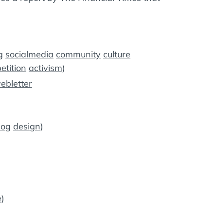
g
socialmedia
community
culture
etition
activism
)
webletter
log
design
)
e
)