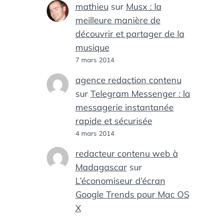
mathieu
sur
Musx : la
meilleure manière de
découvrir et partager de la
musique
7 mars 2014
agence redaction contenu
sur
Telegram Messenger : la
messagerie instantanée
rapide et sécurisée
4 mars 2014
redacteur contenu web à
Madagascar
sur
L’économiseur d’écran
Google Trends pour Mac OS
X