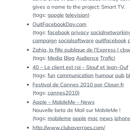
gives a name to the project: Smart TV.
(tags:
google
television
)
QuitFacebookDay.com
(tags:
facebook
privacy
socialnetworkin
campaign
socialsoftware
quitfacebook
p
Zahia, la fille publique de l’Express | cb
(tags:
Media
Blog
Audience
Trafic
)
40 – Le client est roi – Stouf et Jean-Ouf
(tags:
fun
communication
humour
pub
b
Festival de Cannes 2010 par Closer.fr
(tags:
cannes2010
)
Apple – MobileMe – News
Nouvelle beta de Mail sur MobileMe !
(tags:
mobileme
apple
mac
news
iphon
http://www.clubaverroes.com/