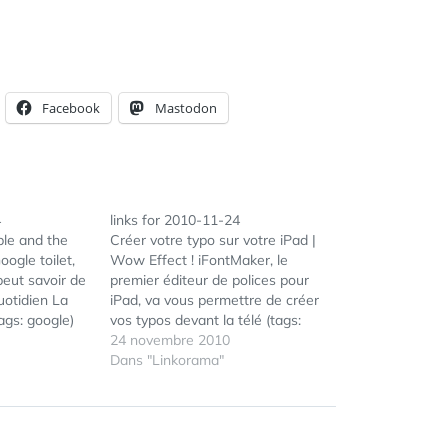
Facebook
Mastodon
4
links for 2010-11-24
ple and the
Créer votre typo sur votre iPad |
oogle toilet,
Wow Effect ! iFontMaker, le
peut savoir de
premier éditeur de polices pour
uotidien La
iPad, va vous permettre de créer
ags: google)
vos typos devant la télé (tags:
e - Standblog
typo typography ipad apple) La
24 novembre 2010
 The Google
DCRI espionnerait des
Dans "Linkorama"
 moment, et
ordinateurs privés sans
e l'ont
autorisation Le "Canard
enchaîné" accuse la direction
centrale du renseignement…