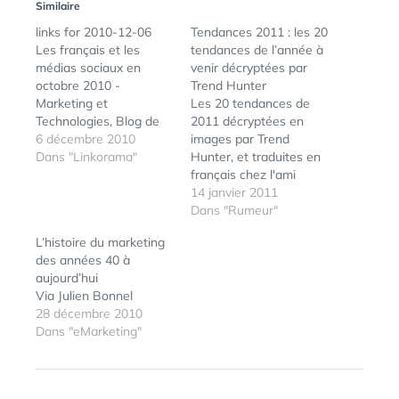
Similaire
links for 2010-12-06
Tendances 2011 : les 20
Les français et les
tendances de l’année à
médias sociaux en
venir décryptées par
octobre 2010 -
Trend Hunter
Marketing et
Les 20 tendances de
Technologies, Blog de
2011 décryptées en
Julien Bonnel (tags:
6 décembre 2010
images par Trend
medias socialmedia)
Dans "Linkorama"
Hunter, et traduites en
Haro sur Wikileaks |
français chez l'ami
ReadWriteWeb France
Julien Bonnel.
14 janvier 2011
(tags: wikileaks) La
Dans "Rumeur"
tragédie WikiLeaks »
L’histoire du marketing
Article » OWNI, Digital
des années 40 à
Journalism (tags:
aujourd’hui
WikiLeaks) WikiLeaks
Via Julien Bonnel
publie la liste des sites
28 décembre 2010
que les Etats-Unis
Dans "eMarketing"
veulent protéger…