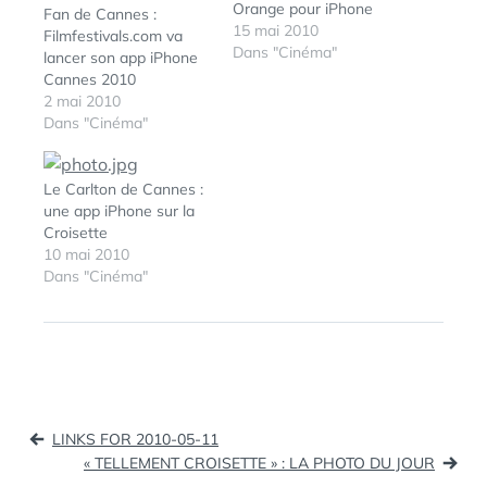
Orange pour iPhone
Fan de Cannes :
15 mai 2010
Filmfestivals.com va
Dans "Cinéma"
lancer son app iPhone
Cannes 2010
2 mai 2010
Dans "Cinéma"
Le Carlton de Cannes :
une app iPhone sur la
Croisette
10 mai 2010
Dans "Cinéma"
ÉTIQUETTES :
APP
,
CANNES
,
FESTIVAL
,
FESTIVAL-
CANNES
,
FILMFESTIVALS
,
GUIDE
,
IPHONE
,
XOMO
Navigation
LINKS FOR 2010-05-11
de
« TELLEMENT CROISETTE » : LA PHOTO DU JOUR