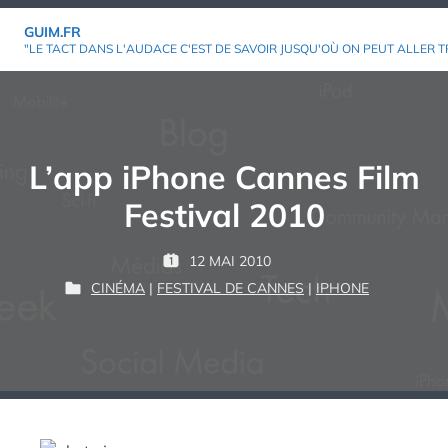
Aller
GUIM.FR
au
"LE TACT DANS L'AUDACE C'EST DE SAVOIR JUSQU'OÙ ON PEUT ALLER T
contenu
L’app iPhone Cannes Film
Festival 2010
P
12 MAI 2010
P
G
A
CINÉMA
|
FESTIVAL DE CANNES
|
IPHONE
U
P
U
R
B
U
I
L
B
M
:
I
L
É
I
L
É
E
D