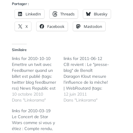
Partager :
LinkedIn
Threads
Bluesky
X
Facebook
Mastodon
Similaire
links for 2010-10-10
links for 2011-06-12
Emettre un twit avec
CB revient : Le "presse-
Feedburner quand un
blog" de Benoît
billet est publié (tags:
Daragon Klout mesure
twitter blog feedburner
l’influence de la mèche!
rss) News Republic est
| WebRoutard (tags:
gratuit aujourd’hui
10 octobre 2010
influence facebook
12 juin 2011
News Republic agrège
Dans "Linkorama"
twitter klout) Faut-il
Dans "Linkorama"
les plus grand sites
déjà enterrer la 3D?
links for 2010-03-19
d’infos en quasi-temps
Films à qualité très
Le Concert de Star
réel et vous permet de
variable, désaffection
Wars comme si vous y
réinventer la manière
du public et menace
étiez : Compte rendu,
dont vous
pour le cinéma en 2D :