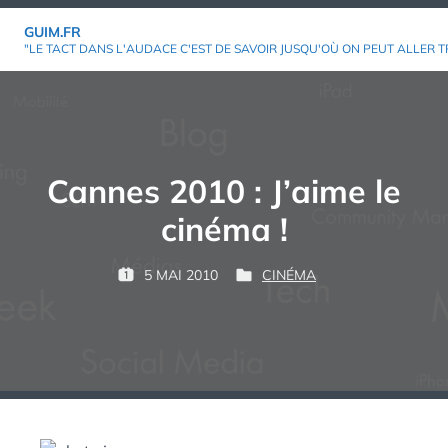
Aller
GUIM.FR
au
"LE TACT DANS L'AUDACE C'EST DE SAVOIR JUSQU'OÙ ON PEUT ALLER T
contenu
Cannes 2010 : J’aime le
cinéma !
P
5 MAI 2010
CINÉMA
P
P
G
A
U
U
U
R
B
B
I
L
L
M
:
I
I
É
É
L
D
E
A