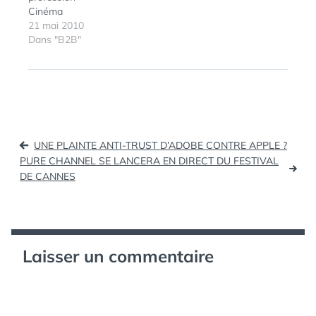
Cinéma
21 mai 2010
Dans "B2B"
Navigation
UNE PLAINTE ANTI-TRUST D’ADOBE CONTRE APPLE ?
de
PURE CHANNEL SE LANCERA EN DIRECT DU FESTIVAL
DE CANNES
l’article
Laisser un commentaire