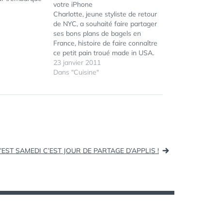
votre iPhone
Charlotte, jeune styliste de retour
de NYC, a souhaité faire partager
ses bons plans de bagels en
France, histoire de faire connaître
ce petit pain troué made in USA.
L'app iPhone Bagel Paris est le
23 janvier 2011
guide complet et indispensable
Dans "Cuisine"
des Bagel Stores de Paris, avec
critiques, photos, horaires, et
géolocalisation…
’EST SAMEDI C’EST JOUR DE PARTAGE D’APPLIS !