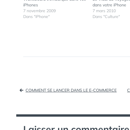
iPhones
dans votre iPhone
7 novembre 2009
7 mars 2010
Dans "iPhone"
Dans "Culture"
Navigation
COMMENT SE LANCER DANS LE E-COMMERCE
C
de
l’article
Laisser un commentaire