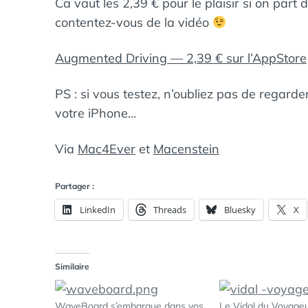
Ca vaut les 2,39 € pour le plaisir si on part 
contentez-vous de la vidéo
Augmented Driving — 2,39 € sur l’AppStore
PS : si vous testez, n’oubliez pas de regarder
votre iPhone…
Via
Mac4Ever
et
Macenstein
Partager :
LinkedIn
Threads
Bluesky
X
Similaire
WaveBoard s’embarque dans vos
Le Vidal du Voyage