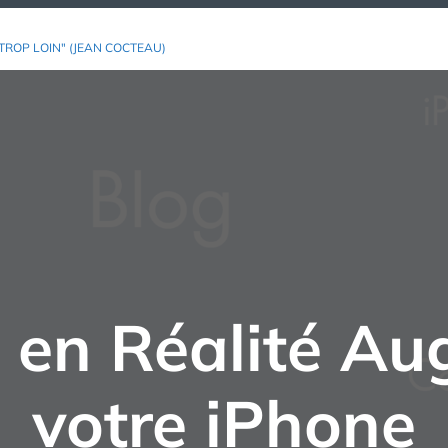
TROP LOIN" (JEAN COCTEAU)
 en Réalité A
votre iPhone