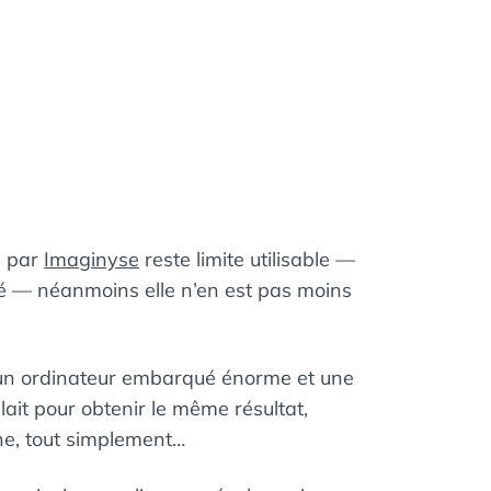
e par
Imaginyse
reste limite utilisable —
é — néanmoins elle n’en est pas moins
t un ordinateur embarqué énorme et une
llait pour obtenir le même résultat,
ne, tout simplement…