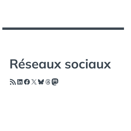
Réseaux sociaux
Flux RSS
LinkedIn
Facebook
X
Bluesky
Threads
Mastodon