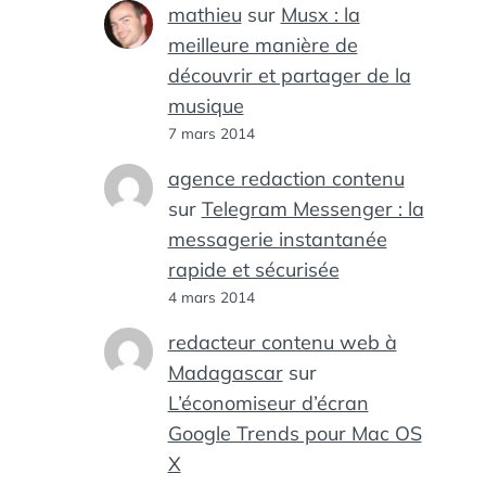
mathieu
sur
Musx : la
meilleure manière de
découvrir et partager de la
musique
7 mars 2014
agence redaction contenu
sur
Telegram Messenger : la
messagerie instantanée
rapide et sécurisée
4 mars 2014
redacteur contenu web à
Madagascar
sur
L’économiseur d’écran
Google Trends pour Mac OS
X