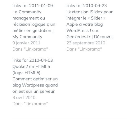
links for 2011-01-09
links for 2010-09-23
Le Community
L’extension iSlidex pour
management ou
intégrer le « Slider »
l’éclosion logique d’un
Apple à votre blog
métier en gestation |
WordPress ! sur
My Community
Geekeries.fr | Découvrir
Manager (tags:
9 janvier 2011
WordPress (tags:
23 septembre 2010
communitymanager) Le
Dans "Linkorama"
wordpress plugins) Star
Dans "Linkorama"
curator est-il un veilleur
Trek : les vérités du
links for 2010-04-03
? - CaddE-Réputation
Capitaine James T. Kirk
Quake2 en HTML5
(tags: curation veille
- Unification France Les
(tags: HTML5)
socialmedia 2011) Blog
mollets les plus gros de
Comment optimiser un
d'Anthony Poncier »
l'espace... (tags: scifi
blog Wordpress quand
Blog Archive » Le
startrek shatner) Dis
on est sur un serveur
curator, nouveau pilier
Papa, c'est quoi un
dédié ? (tags:
3 avril 2010
de votre réseau social ?
Community…
wordpress admin
Dans "Linkorama"
(tags: curation) Apple
security) Facebook
ouvre un…
lance Page
Communauté ! | Jean-
Marie Gall.com En plus
de pouvoir créer une