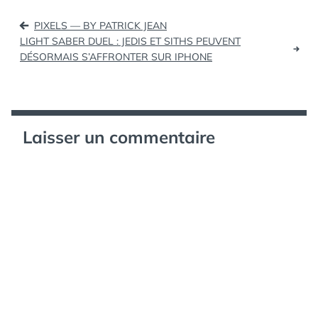
Page Officielle
Navigation
Facebook pour
PIXELS — BY PATRICK JEAN
communiquer avec vos
de
LIGHT SABER DUEL : JEDIS ET SITHS PEUVENT
clients ou fans
DÉSORMAIS S’AFFRONTER SUR IPHONE
l’article
(entreprise locale,
marque, produit,…
Laisser un commentaire