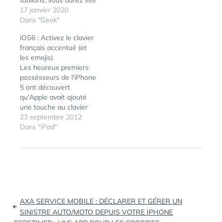
tatillons, vous aurez vite
fait de constater que
17 janvier 2020
ces derniers sont sales
Dans "Geek"
assez rapidement
iOS6 : Activez le clavier
même si vous les
français accentué (et
rangez
les emojis)
systématiquement à
Les heureux premiers
l’intérieur de leur boîtier,
possésseurs de l'iPhone
et que vous avez une
5 ont découvert
protection pour ce
qu'Apple avait ajouté
dernier. Ce petit filet
une touche au clavier
noir…
virtuel de l'iphone : une
23 septembre 2012
apostrophe, situé à
Dans "iPad"
côté de la touche N.
Cette touche se modifie
en cours de frappe pour
proposer un accent ou
un caractère de
ponctuation, en
Navigation
fonction de ce…
AXA SERVICE MOBILE : DÉCLARER ET GÉRER UN
de
SINISTRE AUTO/MOTO DEPUIS VOTRE IPHONE