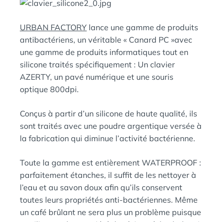
L
D
E
A
N
URBAN FACTORY
lance une gamme de produits
:
S
antibactériens, un véritable « Canard PC »avec
une gamme de produits informatiques tout en
silicone traités spécifiquement : Un clavier
AZERTY, un pavé numérique et une souris
optique 800dpi.
Conçus à partir d’un silicone de haute qualité, ils
sont traités avec une poudre argentique versée à
la fabrication qui diminue l’activité bactérienne.
Toute la gamme est entièrement WATERPROOF :
parfaitement étanches, il suffit de les nettoyer à
l’eau et au savon doux afin qu’ils conservent
toutes leurs propriétés anti-bactériennes. Même
un café brûlant ne sera plus un problème puisque