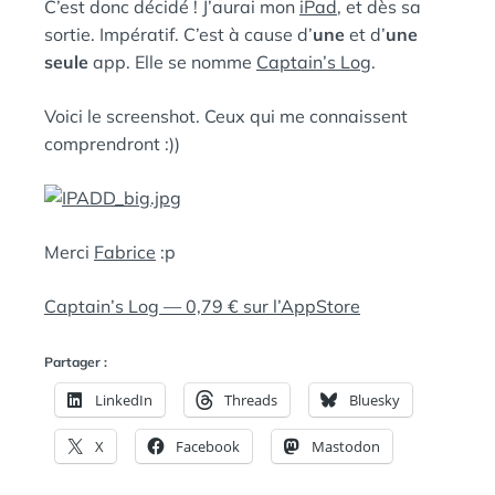
C’est donc décidé ! J’aurai mon
iPad
, et dès sa
L
D
E
A
sortie. Impératif. C’est à cause d’
une
et d’
une
N
seule
app. Elle se nomme
Captain’s Log
.
:
S
Voici le screenshot. Ceux qui me connaissent
comprendront :))
Merci
Fabrice
:p
Captain’s Log — 0,79 € sur l’AppStore
Partager :
LinkedIn
Threads
Bluesky
X
Facebook
Mastodon