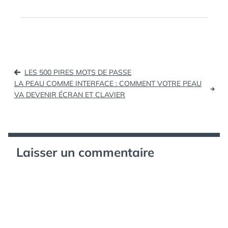
pas fait pour les geeks.
Mais pour tous les
autres. (tags: ipad)
IPad : ruée vers l’or
pour la presse -
So_amazing -
Navigation
ElectronLibre.info
LES 500 PIRES MOTS DE PASSE
Monétiser leurs
de
LA PEAU COMME INTERFACE : COMMENT VOTRE PEAU
contenus…
VA DEVENIR ÉCRAN ET CLAVIER
l’article
Laisser un commentaire