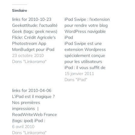
Similaire
links for 2010-10-23
iPad Swipe : l’extension
Geekattitude: l'actualité
pour rendre votre blog
Geek (tags: geek news)
WordPress navigable
Flickr: Crédit Agricole's
iPad
Photostream App
iPad Swipe est une
MonBudget pour iPad
extension Wordpress
et Android (tags: iphone
23 octobre 2010
spécialement conçue
ipad apps android) Le
Dans "Linkorama"
pour les utilisateurs
Guide du Marketing des
iPad : il vous suffit de
Applications iPhone |
glisser votre doigt vers
15 janvier 2011
Application iPhone
la gauche pour aller à la
Dans "iPad"
(tags: iphone marketing
page suivante et vers la
links for 2010-04-06
guide applications
droite pour revenir à la
L’iPad est il magique ?
mobile programming)
page du blog qui en est
Nos premières
Jailbreak News –
équipé. Cette nouvelle
impressions |
Comment savoir si vous
fonctionnalité s'intègre
ReadWriteWeb France
pouvez jailbreaker /
en un…
(tags: ipad) iPad :
désimlocker votre…
révolution ou gadget à
6 avril 2010
la mode ? L’iPad n’est
Dans "Linkorama"