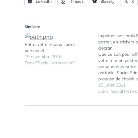
LinkedIn
Threads
Bluesky
X
Similaire
Imprimez vos amis 
poster, en stickers 
Path : votre réseau social
d’écran
personnel
Que ce soit pour aff
19 novembre 2010
votre mur en poster
Dans "Social Networking"
personnaliser votre 
portable, Social Pri
propose de choisir 
vignettes d'ami à inc
15 juillet 2011
personnaliser coule
Dans "Social Networ
divers, pour que votr
s'affiche dans votre 
poster Social-Printe
imprimé…
Navigation