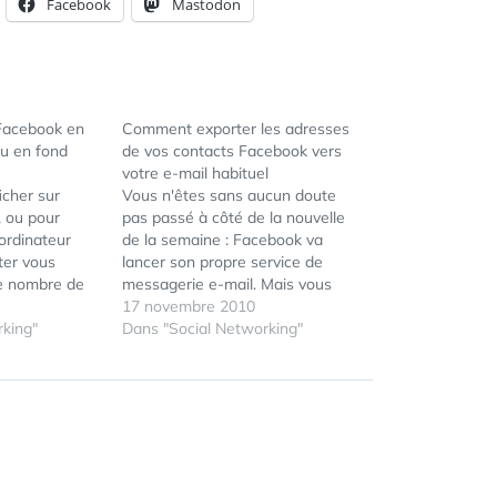
Facebook
Mastodon
Facebook en
Comment exporter les adresses
ou en fond
de vos contacts Facebook vers
votre e-mail habituel
icher sur
Vous n'êtes sans aucun doute
, ou pour
pas passé à côté de la nouvelle
ordinateur
de la semaine : Facebook va
nter vous
lancer son propre service de
le nombre de
messagerie e-mail. Mais vous
lure, de
n'avez peut-être pas envie de
17 novembre 2010
urs et formats
king"
confier au petit Mark tous vos
Dans "Social Networking"
e vie sociale
contacts et vos échanges, privés
vie réelle. Le
ou professionnels. Et du coup
r est
vous vous…