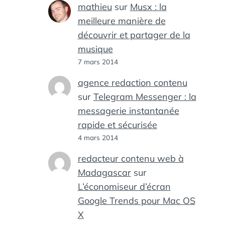
mathieu
sur
Musx : la
meilleure manière de
découvrir et partager de la
musique
7 mars 2014
agence redaction contenu
sur
Telegram Messenger : la
messagerie instantanée
rapide et sécurisée
4 mars 2014
redacteur contenu web à
Madagascar
sur
L’économiseur d’écran
Google Trends pour Mac OS
X