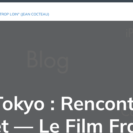
TROP LOIN" (JEAN COCTEAU)
Tokyo : Rencon
et — Le Film Fr