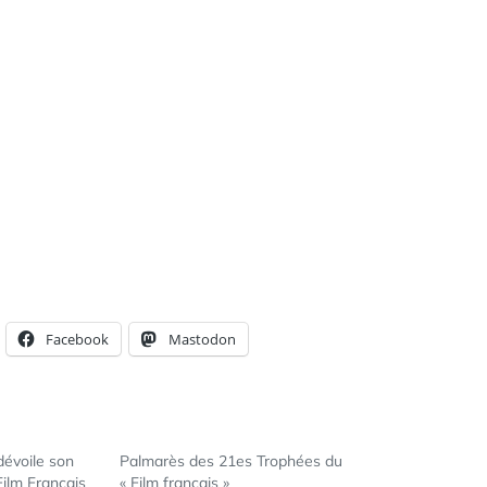
Facebook
Mastodon
évoile son
Palmarès des 21es Trophées du
Film Français
« Film français »