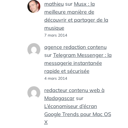
mathieu
sur
Musx : la
meilleure manière de
découvrir et partager de la
musique
7 mars 2014
agence redaction contenu
sur
Telegram Messenger : la
messagerie instantanée
rapide et sécurisée
4 mars 2014
redacteur contenu web à
Madagascar
sur
L’économiseur d’écran
Google Trends pour Mac OS
X