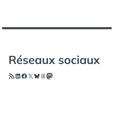
Réseaux sociaux
Flux RSS
LinkedIn
Facebook
X
Bluesky
Threads
Mastodon