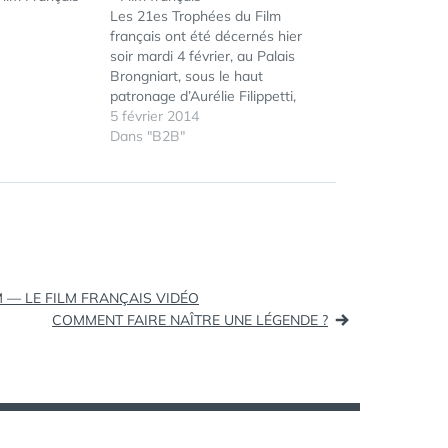
Les 21es Trophées du Film
français ont été décernés hier
soir mardi 4 février, au Palais
Brongniart, sous le haut
patronage d’Aurélie Filippetti,
ministre de la Culture et de la
5 février 2014
Communication, en partenariat
Dans "B2B"
avec le groupe TF1 et également
UniFrance Films, Citroën, Grazia,
Neuflize OBC et Maroccanoil.
Un Trophée d’honneur a été remis
à…
 — LE FILM FRANÇAIS VIDÉO
COMMENT FAIRE NAÎTRE UNE LÉGENDE ?