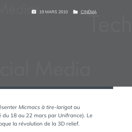
P
19 MARS 2010
CINÉMA
P
P
G
A
U
U
U
R
B
B
I
L
L
M
:
I
I
É
É
L
D
E
A
N
:
S
résenter
Micmacs à tire-larigot
au
sé du 18 au 22 mars par Unifrance). Le
que la révolution de la 3D relief.