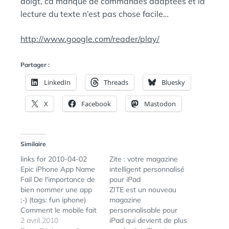
doigt, ca manque de commandes adaptées et la
lecture du texte n’est pas chose facile…
http://www.google.com/reader/play/
Partager :
LinkedIn
Threads
Bluesky
X
Facebook
Mastodon
Similaire
links for 2010-04-02
Zite : votre magazine
Epic iPhone App Name
intelligent personnalisé
Fail De l'importance de
pour iPad
bien nommer une app
ZITE est un nouveau
;-) (tags: fun iphone)
magazine
Comment le mobile fait
personnalisable pour
évoluer le média social
2 avril 2010
iPad qui devient de plus