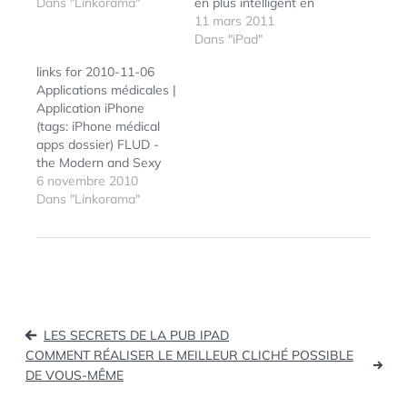
(tags: socialmedia
Dans "Linkorama"
en plus intelligent en
mobile) Foursquare, la
fonction de votre
11 mars 2011
géolocalisation mobile
usage. Connecté à
Dans "iPad"
sociale et ludique | Giiks
votre compte Twitter et
links for 2010-11-06
(tags: foursquare
à vos flux RSS de
Applications médicales |
geolocalisation
Google Reader dès le
Application iPhone
socialnetworking)
premier lancement de
(tags: iPhone médical
Foursquare :
l'app, vous construisiez
apps dossier) FLUD -
complément idéal à
ensuite les rubriques de
the Modern and Sexy
Twitter et Facebook
votre magazine avec
News Ecosystem (tags:
6 novembre 2010
pour votre…
les thèmes…
aggregator rss apple
Dans "Linkorama"
ipad interface social
news reader iphone
mobile) Toute la magie
de Disneyland Paris
désormais sur votre
iPhone ! (tags:
Navigation
disneyland disney
LES SECRETS DE LA PUB IPAD
iphone apps)
de
COMMENT RÉALISER LE MEILLEUR CLICHÉ POSSIBLE
Community manager,
DE VOUS-MÊME
l’article
qui es-tu ?…