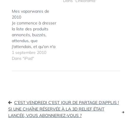
reste-il à inventer ?
Dans "Linkorama"
(1/2) - techtoc.tv Une
Mes vaporwares de
startup française
2010
derrière la
Je commence à dresser
standardisation des
la liste des produits
ebooks (tags: ebook)
annoncés, buzzés,
MacPlus : Presse :
attendus, que
Apple cède sur les
j'attendais, et qu'on n'a
abonnés ? Une des
toujours pas vu venir...
1 septembre 2010
pierres d’achoppement
Et vous, vos
Dans "iPad"
concernant la…
vaporwares, c'est quoi ?
HD Trafic pour TomTom
France iPhone Soit
disant en attente de
validation chez Apple,
et alors que la version
Navigation
Europe en dispose déjà,
C’EST VENDREDI C’EST JOUR DE PARTAGE D’APPLIS !
…
de
SI UNE CHAÎNE RÉSERVÉE À LA 3D RELIEF ÉTAIT
LANCÉE, VOUS ABONNERIEZ-VOUS ?
l’article