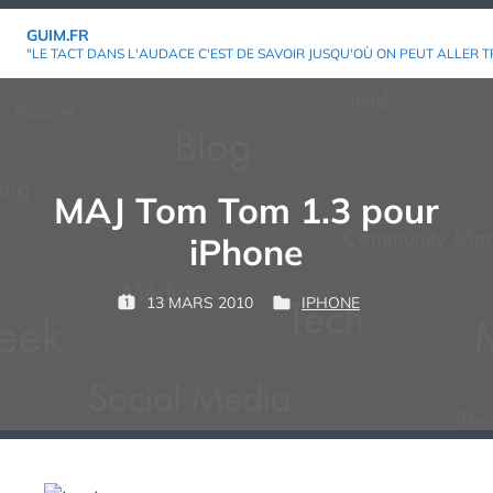
Aller
GUIM.FR
au
"LE TACT DANS L'AUDACE C'EST DE SAVOIR JUSQU'OÙ ON PEUT ALLER T
contenu
MAJ Tom Tom 1.3 pour
iPhone
P
13 MARS 2010
IPHONE
P
P
G
A
U
U
U
R
B
B
I
L
L
M
:
I
I
É
É
L
D
E
A