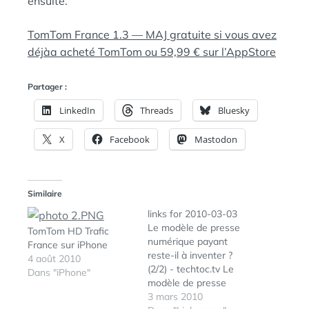
ensuite.
TomTom France 1.3 — MAJ gratuite si vous avez
déjàa acheté TomTom ou 59,99 € sur l’AppStore
Partager :
LinkedIn
Threads
Bluesky
X
Facebook
Mastodon
Similaire
links for 2010-03-03
Le modèle de presse
TomTom HD Trafic
numérique payant
France sur iPhone
reste-il à inventer ?
4 août 2010
(2/2) - techtoc.tv Le
Dans "iPhone"
modèle de presse
numérique payant
3 mars 2010