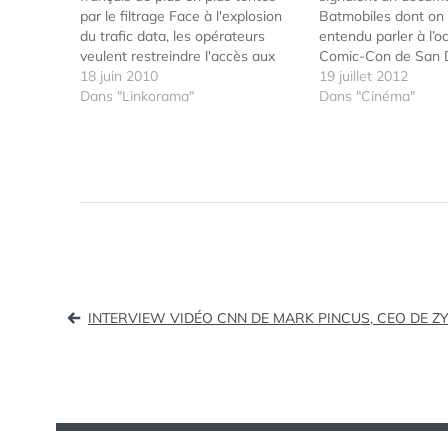
par le filtrage Face à l'explosion
Batmobiles dont on
du trafic data, les opérateurs
entendu parler à l’o
veulent restreindre l'accès aux
Comic-Con de San D
sites les plus gourmands, comme
18 juin 2010
tout dûmoins la ba
19 juillet 2012
ceux de partage vidéo. Et ainsi
Dans "Linkorama"
de ce documentaire 
Dans "Cinéma"
remettre en cause la neutralité du
présenté, et je vous
Net. Wordpress 3.0 une mise à
découvrir ci-dessou
jour…
intitulé "The Batmobi
Navigation
INTERVIEW VIDÉO CNN DE MARK PINCUS, CEO DE Z
de
l’article