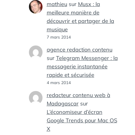
mathieu
sur
Musx : la
meilleure manière de
découvrir et partager de la
musique
7 mars 2014
agence redaction contenu
sur
Telegram Messenger : la
messagerie instantanée
rapide et sécurisée
IES
,
ES
4 mars 2014
redacteur contenu web à
Madagascar
sur
L’économiseur d’écran
Google Trends pour Mac OS
X