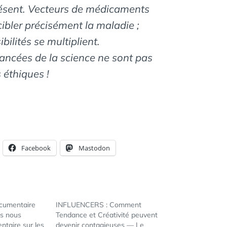
résent. Vecteurs de médicaments
cibler précisément la maladie ;
bilités se multiplient.
vancées de la science ne sont pas
éthiques !
Facebook
Mastodon
ocumentaire
INFLUENCERS : Comment
us nous
Tendance et Créativité peuvent
ntaire sur les
devenir contagieuses — Le