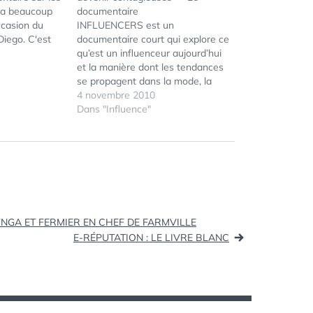
 a beaucoup
documentaire
ccasion du
INFLUENCERS est un
iego. C'est
documentaire court qui explore ce
nde-annonce
qu’est un influenceur aujourd’hui
qui a été
et la manière dont les tendances
 propose de la
se propagent dans la mode, la
s. Simplement
musique et l’entertainment. Le
4 novembre 2010
le", ce film…
film tente de comprendre
Dans "Influence"
ÉTIQUETTES :
DÉCOUVERTES
l’essence même de l’influence, ce
SCIENTIFIQUES
,
qui rend une personne influente
ÉTHIQUE
,
NANO
,
sans pour autant rentrer dans
NANOMONDE
,
une approche statistique…
NANOTECHNOLOG
PROGRÈS
,
SCIENC
YNGA ET FERMIER EN CHEF DE FARMVILLE
E-RÉPUTATION : LE LIVRE BLANC