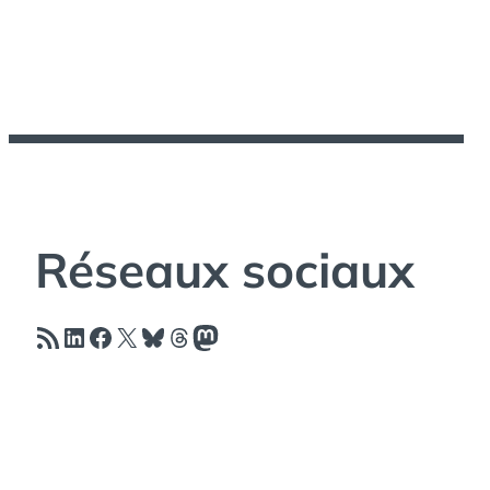
Réseaux sociaux
Flux RSS
LinkedIn
Facebook
X
Bluesky
Threads
Mastodon