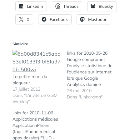
LinkedIn
Threads
Bluesky
X
Facebook
Mastodon
Similaire
links for 2010-05-26
Google compromet
l'analyse statistique de
l'audience sur Internet
La petite mort du
lors que Google
blogueur
Analytics domine
17 juillet 2012
largement le marché
26 mai 2010
Dans "L'invité de GuiM
des solutions
Dans "Linkorama"
Weblog"
webanalytics, il
semblerait que les
links for 2010-11-06
pontes de Google aient
Applications médicales |
décidé de lui tirer
Application iPhone
plusieurs balles dans le
(tags: iPhone médical
pied en annonçant trois
apps dossier) FLUD -