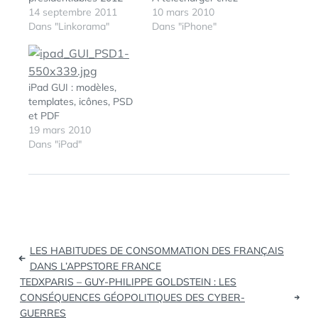
sur Internet | E-
14 septembre 2011
teehan+lax.
10 mars 2010
Reputation.org (tags: e-
Dans "Linkorama"
Dans "iPhone"
reputation
présidentielles)
Moleskine launches its
Star Wars notebook,
iPad GUI : modèles,
with one badass
templates, icônes, PSD
origami TIE fighter
et PDF
space battle (tags:
19 mars 2010
starwars Moleskine)
Dans "iPad"
FunTouch - Snoopy se
décline en freemium -
Actu du jeu | iPhone,
iPod…
Navigation
LES HABITUDES DE CONSOMMATION DES FRANÇAIS
de
DANS L’APPSTORE FRANCE
TEDXPARIS – GUY-PHILIPPE GOLDSTEIN : LES
l’article
CONSÉQUENCES GÉOPOLITIQUES DES CYBER-
GUERRES