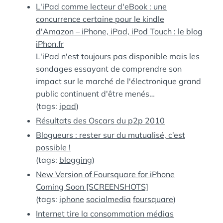
L'iPad comme lecteur d'eBook : une
concurrence certaine pour le kindle
d'Amazon – iPhone, iPad, iPod Touch : le blog
iPhon.fr
L'iPad n'est toujours pas disponible mais les
sondages essayant de comprendre son
impact sur le marché de l'électronique grand
public continuent d'être menés…
(tags:
ipad
)
Résultats des Oscars du p2p 2010
Blogueurs : rester sur du mutualisé, c’est
possible !
(tags:
blogging
)
New Version of Foursquare for iPhone
Coming Soon [SCREENSHOTS]
(tags:
iphone
socialmedia
foursquare
)
Internet tire la consommation médias