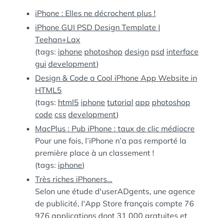
:
S
iPhone : Elles ne décrochent plus !
iPhone GUI PSD Design Template |
Teehan+Lax
(tags:
iphone
photoshop
design
psd
interface
gui
development
)
Design & Code a Cool iPhone App Website in
HTML5
(tags:
html5
iphone
tutorial
app
photoshop
code
css
development
)
MacPlus : Pub iPhone : taux de clic médiocre
Pour une fois, l’iPhone n’a pas remporté la
première place à un classement !
(tags:
iphone
)
Très riches iPhoners…
Selon une étude d'userADgents, une agence
de publicité, l'App Store français compte 76
976 applications dont 31 000 gratuites et