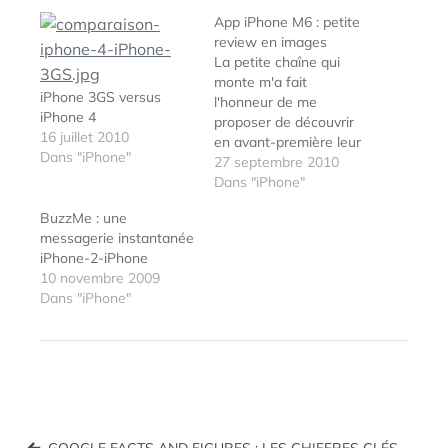
App iPhone M6 : petite
review en images
La petite chaîne qui
monte m'a fait
iPhone 3GS versus
l'honneur de me
iPhone 4
proposer de découvrir
16 juillet 2010
en avant-première leur
Dans "iPhone"
app iphone qui devrait
27 septembre 2010
sous peu être
Dans "iPhone"
disponible sur
BuzzMe : une
l'AppStore. Mieux que
messagerie instantanée
des mots, voici
iPhone-2-iPhone
quelques captures
10 novembre 2009
d'écrans :
Dans "iPhone"
Navigation