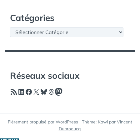
Catégories
Catégories
Réseaux sociaux
Flux RSS
LinkedIn
Facebook
X
Bluesky
Threads
Mastodon
Fièrement propulsé par WordPress
|
Thème: Kawi par
Vincent
Dubroeucq
.