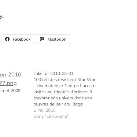
y
.
Facebook
Mastodon
links for 2010-05-01
100 artistes revisitent Star Wars
- cinemateaser George Lucas a
ternet 2009
invité une tripotée d’artistes à
explorer son univers dans des
œuvres de leur cru. (tags:
starwars) Blü - Olivier
1 mai 2010
Cambournac: Pearltrees ou
Dans "Linkorama"
comment organiser ses passions
Donc Pearltrees vous aide à
organiser, partager avec vos amis