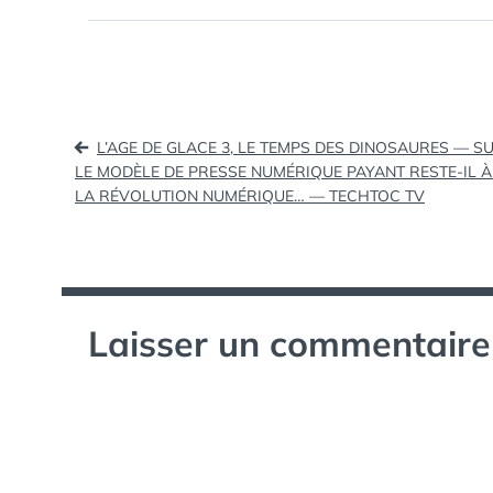
Humbertjean, DGA de TNS Sofres
: Constat général : un profond
changement…
Navigation
L’AGE DE GLACE 3, LE TEMPS DES DINOSAURES — 
LE MODÈLE DE PRESSE NUMÉRIQUE PAYANT RESTE-IL À
de
LA RÉVOLUTION NUMÉRIQUE… — TECHTOC TV
l’article
Laisser un commentaire