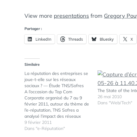
View more
presentations
from
Gregory Pou
Partager :
LinkedIn
Threads
Bluesky
X
Similaire
La réputation des entreprises se
joue-t-elle sur les réseaux
sociaux ? — Étude TNS/Sofres
The State of the In
A l’occasion du Top Com
26 mai 2010
Corporate organisé du 7 au 9
Dans "Web/Tech"
février 2011, autour du thème de
l’e-réputation, TNS Sofres a
analysé l’impact des réseaux
sociaux sur la réputation des
9 février 2011
entreprises du CAC 40. Voici le
Dans "e-Réputation"
compte-rendu de Muriel