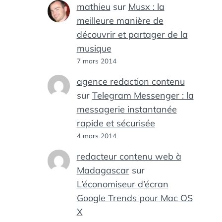
mathieu
sur
Musx : la
meilleure manière de
découvrir et partager de la
musique
7 mars 2014
agence redaction contenu
sur
Telegram Messenger : la
messagerie instantanée
rapide et sécurisée
4 mars 2014
redacteur contenu web à
Madagascar
sur
L’économiseur d’écran
Google Trends pour Mac OS
X