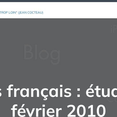
TROP LOIN" (JEAN COCTEAU)
es français : ét
février 2010