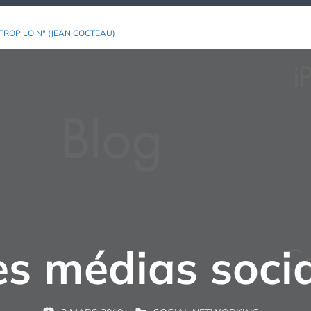
TROP LOIN" (JEAN COCTEAU)
Les médias soc