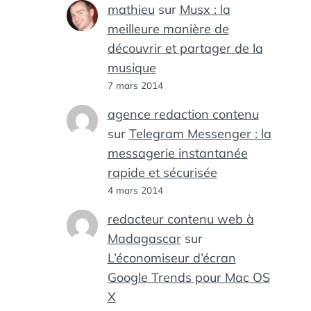
mathieu
sur
Musx : la
meilleure manière de
découvrir et partager de la
musique
7 mars 2014
agence redaction contenu
sur
Telegram Messenger : la
messagerie instantanée
rapide et sécurisée
4 mars 2014
redacteur contenu web à
Madagascar
sur
L’économiseur d’écran
Google Trends pour Mac OS
X