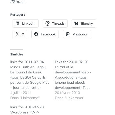
ff2buzz
.
Partager :
LinkedIn
Threads
Bluesky
X
Facebook
Mastodon
Similaire
links for 2011-07-04
links for 2010-02-20
Minas Tirith en Lego |
L'iPad et le
Le Journal du Geek
développement web -
(tags: LEGO) Ce qu'ils
Alsacréations (tags:
pensent de Google Plus
iphone ipad ebook
- Journal du Net e-
developpement) Tous
Business (tags:
4 juillet 2011
fans de séries le 19
20 février 2010
google+) Connaissez-
Dans "Linkorama"
mars... -
Dans "Linkorama"
vous (vraiment) les
Leblogtvnews.com
links for 2010-02-28
Doodles de Google ? |
Numéro inédit du
Wordpress : WP-
WebTribulation Des
magazine Tous fans de