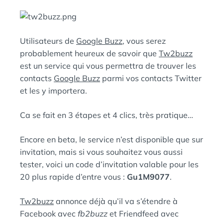
L
É
E
D
A
:
N
Utilisateurs de
Google Buzz
, vous serez
S
probablement heureux de savoir que
Tw2buzz
est un service qui vous permettra de trouver les
contacts
Google Buzz
parmi vos contacts Twitter
et les y importera.
Ca se fait en 3 étapes et 4 clics, très pratique…
Encore en beta, le service n’est disponible que sur
invitation, mais si vous souhaitez vous aussi
tester, voici un code d’invitation valable pour les
20 plus rapide d’entre vous :
Gu1M9077
.
Tw2buzz
annonce déjà qu’il va s’étendre à
Facebook avec
fb2buzz
et Friendfeed avec