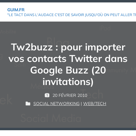
Aller
GUIM.FR
au
"LE TACT DANS L'AUDACE C'EST DE SAVOIR JUSQU'OÙ ON PEUT ALLER T
contenu
Tw2buzz : pour importer
vos contacts Twitter dans
Google Buzz (20
invitations)
P
20 FÉVRIER 2010
P
G
A
SOCIAL NETWORKING
|
WEB/TECH
U
P
U
R
B
U
I
L
B
M
:
I
L
É
I